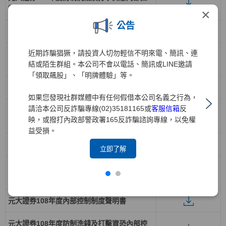
制制度聲明書
×
公告
元大證券111年度內部控制制度聲明書
近期詐騙猖獗，請投資人切勿輕信不明來電、簡訊、連
元大證券111年度防制洗錢及打擊資恐內部控
結或陌生群組。本公司不會以電話、簡訊或LINE邀請
制制度聲明書
「領取飆股」、「明牌體驗」等。
元大證券110年度內部控制制度聲明書
如果您發現社群媒體中有任何假借本公司名義之行為，
請洽本公司反詐騙專線(02)35181165或
客服信箱
反
元大證券110年度防制洗錢及打擊資恐內部控
映，或撥打內政部警政署165反詐騙諮詢專線，以免權
制制度聲明書
益受損。
元大證券109年度內部控制制度聲明書
立即了解
元大證券109年度防制洗錢及打擊資恐內部控
制制度聲明書
元大證券108年度內部控制制度聲明書
元大證券108年度防制洗錢及打擊資恐內部控