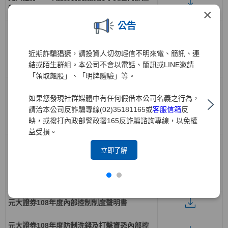
制制度聲明書
×
公告
元大證券111年度內部控制制度聲明書
近期詐騙猖獗，請投資人切勿輕信不明來電、簡訊、連
元大證券111年度防制洗錢及打擊資恐內部控
結或陌生群組。本公司不會以電話、簡訊或LINE邀請
制制度聲明書
「領取飆股」、「明牌體驗」等。
元大證券110年度內部控制制度聲明書
如果您發現社群媒體中有任何假借本公司名義之行為，
請洽本公司反詐騙專線(02)35181165或
客服信箱
反
元大證券110年度防制洗錢及打擊資恐內部控
映，或撥打內政部警政署165反詐騙諮詢專線，以免權
制制度聲明書
益受損。
元大證券109年度內部控制制度聲明書
立即了解
元大證券109年度防制洗錢及打擊資恐內部控
制制度聲明書
元大證券108年度內部控制制度聲明書
元大證券108年度防制洗錢及打擊資恐內部控