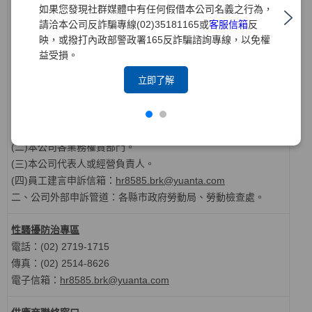
如果您發現社群媒體中有任何假借本公司名義之行為，
道，另有勞資會議之正式協商機制。
請洽本公司反詐騙專線(02)35181165或
客服信箱
反
本公司接獲員工申訴後，將視申訴內容，分別依據工作場所性騷
映，或撥打內政部警政署165反詐騙諮詢專線，以免權
擾、執行職務遭受不法侵害或其他勞動法令等內部規範啟動申訴
益受損。
處理程序，並以保密方式處理申訴，使申訴人免於遭受任何報復
立即了解
或其他不利之待遇。
一、公司內部受理員工建言申訴之機構或人員：
(一
)
本公司各級主管。
(二
)
本公司各業務權責部門。
(三
)
本公司代表人或經營負責人。
(四
)
員工建言申訴信箱：
hr8585.brk@yuanta.com
二、公司外部申訴管道：
各縣市政府勞動局、勞動檢查處。
性騷擾防治專區
電話：(0
2) 2719-1715
傳真：
(02) 2514-8626
電子信箱：
hr8585.brk@yuanta.com