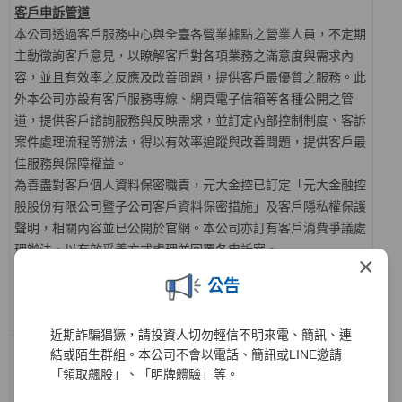
客戶申訴管道
本公司透過客戶服務中心與全臺各營業據點之營業人員，不定期
主動徵詢客戶意見，以瞭解客戶對各項業務之滿意度與需求內
容，並且有效率之反應及改善問題，提供客戶最優質之服務。此
外本公司亦設有客戶服務專線、網頁電子信箱等各種公開之管
道，提供客戶諮詢服務與反映需求，並訂定內部控制制度、客訴
案件處理流程等辦法，得以有效率追蹤與改善問題，提供客戶最
佳服務與保障權益。
為善盡對客戶個人資料保密職責，元大金控已訂定「元大金融控
股股份有限公司暨子公司客戶資料保密措施」及客戶隱私權保護
聲明，相關內容並已公開於官網。本公司亦訂有客戶消費爭議處
理辦法，以有效妥善方式處理並回覆各申訴案。
×
公告
電話：
(02) 2718-5886
地址：104506台北市中山區南京東路三段219號11樓
近期詐騙猖獗，請投資人切勿輕信不明來電、簡訊、連
結或陌生群組。本公司不會以電話、簡訊或LINE邀請
員工建言及申訴管道
「領取飆股」、「明牌體驗」等。
本公司之各項人力資源管理措施，除遵照勞動法令等相關規範明
定規章制度以保障員工應有的合法權益外，並為暢通勞資溝通管