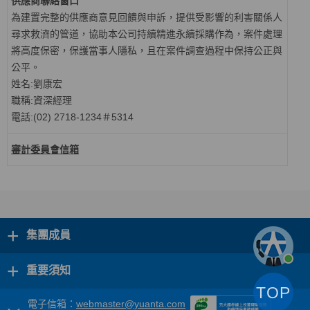
供應商聯絡窗口
為建置完整的供應商意見回饋與申訴，提供受影響的利害關係人
尋求救濟的管道，協助本公司持續精進永續採購作為，案件處理
將高度保密，保護當事人隱私，且在案件調查過程中保持公正與
公平。
姓名
:劉康宏
職稱
:資深經理
電話:(02) 2718-1234＃5314
審計委員會信箱
+
集團成員
+
重要須知
TOP
電子信箱：
webmaster@yuanta.com