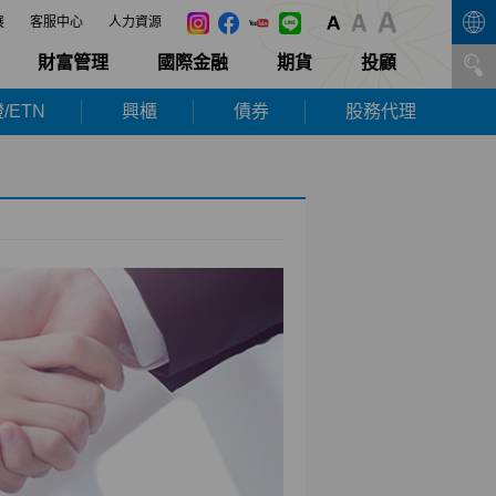
展
客服中心
人力資源
財富管理
國際金融
期貨
投顧
/ETN
興櫃
債券
股務代理