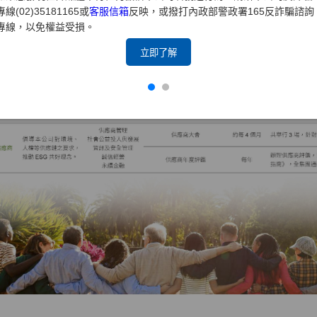
專線(02)35181165或
客服信箱
反映，或撥打內政部警政署165反詐騙諮詢
專線，以免權益受損。
立即了解