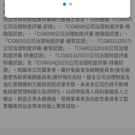
在外部機構方面，近年來本公司與元大金控及元大銀行等，
陸續共同參加中華公司治理協會所舉辦公司治理制度評量，
而且也得到該協會評量執行委員之肯定，分別通過「CG6003
公司治理制度評量-認證」、「CG6006公司治理制度評量-進
階版認證」、「CG6008公司治理制度評量-進階版認證」、
「CG6010公司治理制度評量-優等認證」、「CG6011(2017)
公司治理制度評量-優等認證」、「CG6012(2019)公司治理
制度評量-特優認證」、「CG6013(2021)公司治理制度評量-
特優認證」及「
CG6014(2023)
公司治理制度評量
-
特優認
證」。昭顯本公司董事會、審計委員會及薪酬委員會(後名稱
變更為薪資報酬委員會)運作情形良好，健全公司治理制度及
強化管理機制方面經得起評量考驗。未來本公司仍將不斷精
進經營管理制度化及透明化，以保障投資人與利害關係人之
權益，創造企業永續價值，發揮董事會及功能性委員會之監
督職責效益並帶來經營上實質協助。