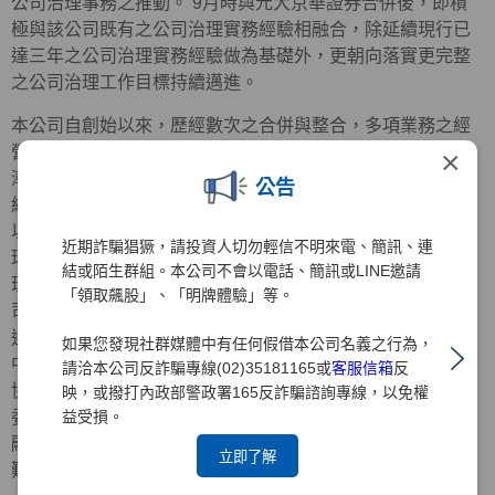
公司治理事務之推動。 9月時與元大京華證券合併後，即積
極與該公司既有之公司治理實務經驗相融合，除延續現行已
達三年之公司治理實務經驗做為基礎外，更朝向落實更完整
之公司治理工作目標持續邁進。
本公司自創始以來，歷經數次之合併與整合，多項業務之經
營績效均居同業之冠，隨著組織日益壯大，經營管理事務日
×
漸繁重，原有之經營治理方式實已不符需求，為提昇公司的
公告
經營效率，強化企業競爭力，增加與股東間之溝通與連繫，
以期能躋身於國際級金融集團之林。 值此公司治理已成為全
近期詐騙猖獗，請投資人切勿輕信不明來電、簡訊、連
球經營管理要項時，強化董監事之功能並積極推行「公司治
結或陌生群組。本公司不會以電話、簡訊或LINE邀請
理」，實已為首要之務，本公司為之配合主管機關推動「公
「領取飆股」、「明牌體驗」等。
司治理實務」之政策，業經93年3月29日股東臨時會之決議
通過全面改選董監事，同時選任政治大學司徒達賢教授及前
如果您發現社群媒體中有任何假借本公司名義之行為，
中央信託局董事長黃榮顯先生擔任獨立董事，中華公司治理
請洽本公司反詐騙專線(02)35181165或
客服信箱
反
協會創會理事長朱寶奎會計師擔任獨立監察人，並成立審計
映，或撥打內政部警政署165反詐騙諮詢專線，以免權
益受損。
委員會，開始逐一落實公司治理之運作，此一作為除已率金
融證券同業之先，也為日後元大金控推展公司治理實務奠定
立即了解
難以撼動之基石。