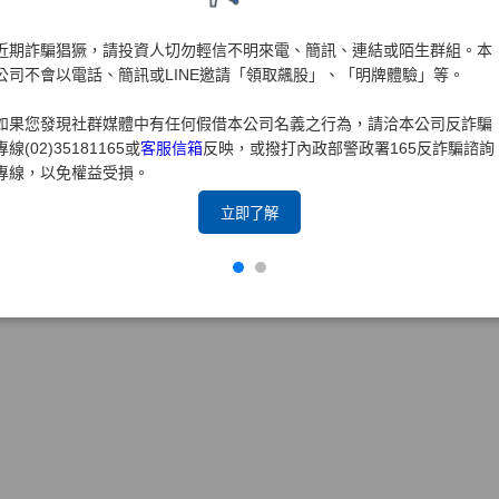
部機構方面，近年來本公司與元大金控及元大銀行等，陸續共同
近期詐騙猖獗，請投資人切勿輕信不明來電、簡訊、連結或陌生群組。本
度評量，而且也得到該協會評量執行委員之肯定，分別通過「CG6
公司不會以電話、簡訊或LINE邀請「領取飆股」、「明牌體驗」等。
G6006公司治理制度評量-進階版認證」、「CG6008公司治理制
理制度評量-優等認證」、「CG6011(2017)公司治理制度評量-優等
如果您發現社群媒體中有任何假借本公司名義之行為，請洽本公司反詐騙
度評量-特優認證」、「CG6013(2021)公司治理制度評量-特優
專線(02)35181165或
客服信箱
反映，或撥打內政部警政署165反詐騙諮詢
量
-
特優認證」。昭顯本公司董事會、審計委員會及薪酬委員會(
專線，以免權益受損。
好，健全公司治理制度及強化管理機制方面經得起評量考驗。未
立即了解
透明化，以保障投資人與利害關係人之權益，創造企業永續價值
效益並帶來經營上實質協助。