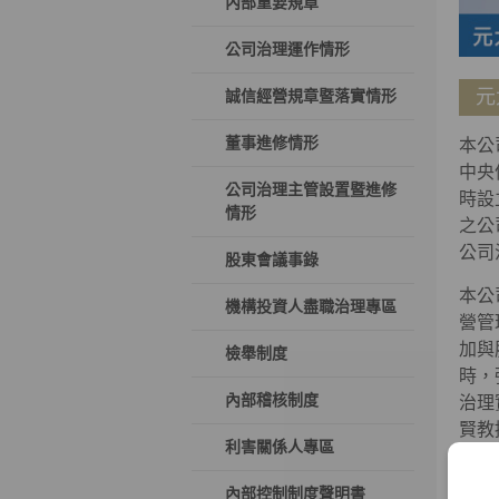
內部重要規章
公司治理運作情形
元
誠信經營規章暨落實情形
董事進修情形
本公
中央
公司治理主管設置暨進修
時設
情形
之公
公司
股東會議事錄
本公
機構投資人盡職治理專區
營管
加與
檢舉制度
時，
內部稽核制度
治理
賢教
利害關係人專區
獨立
為日
內部控制制度聲明書