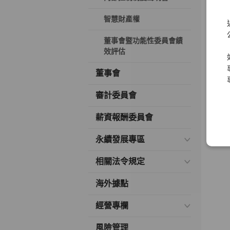
在外
智慧財產權
理制
「C
董事會暨功能性委員會績
司治
效評估
理制
董事會
度評
形良
審計委員會
化及
職責
薪資報酬委員會
永續發展專區
相關法令規定
海外據點
經營專欄
風險管理