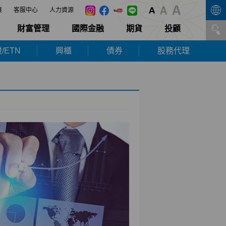
展
客服中心
人力資源
財富管理
國際金融
期貨
投顧
/ETN
興櫃
債券
股務代理