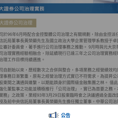
大證券公司治理
司於96年6月時配合金控整體公司治理之有關規劃，除由金控派
信託局董事長黃榮顯先生及國立政治大學企業管理學系教授于卓
立審計委員會，著手進行公司治理事務之推動。 9月時與元大京
司治理實務經驗相融合，除延續現行已達三年之公司治理實務經
治理工作目標持續邁進。
司自創始以來，歷經數次之合併與整合，多項業務之經營績效均
理事務日漸繁重，原有之經營治理方式實已不符需求，為提昇公
股東間之溝通與連繫，以期能躋身於國際級金融集團之林。 值
強化董監事之功能並積極推行「公司治理」，實已為首要之務，
實務」之政策，業經93年3月29日股東臨時會之決議通過全面
授及前中央信託局董事長黃榮顯先生擔任獨立董事，中華公司治
監察人，並成立審計委員會，開始逐一落實公司治理之運作，此
後元大金控推展公司治理實務奠定難以撼動之基石。
公告