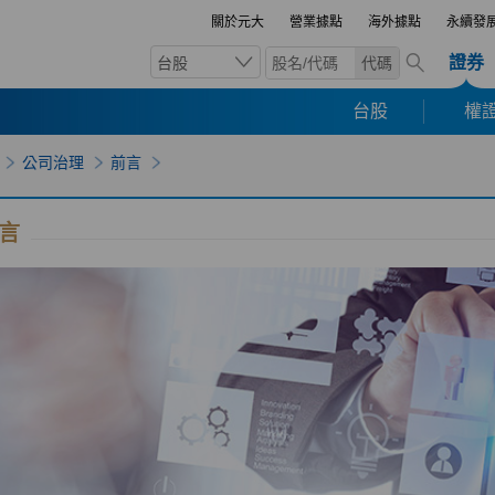
關於元大
營業據點
海外據點
永續發
證券
台股
代碼
台股
權證
公司治理
前言
言