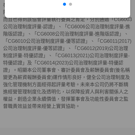
在外部機構方面，近年來本公司與元大金控及元大銀行等，
陸續共同參加中華公司治理協會所舉辦公司治理制度評量，
而且也得到該協會評量執行委員之肯定，分別通過「CG6003
公司治理制度評量-認證」、「CG6006公司治理制度評量-進
階版認證」、「CG6008公司治理制度評量-進階版認證」、
「CG6010公司治理制度評量-優等認證」、「CG6011(2017)
公司治理制度評量-優等認證」、「CG6012(2019)公司治理
制度評量-特優認證」、「CG6013(2021)公司治理制度評量-
特優認證」及「
CG6014(2023)
公司治理制度評量
-
特優認
證」。昭顯本公司董事會、審計委員會及薪酬委員會(後名稱
變更為薪資報酬委員會)運作情形良好，健全公司治理制度及
強化管理機制方面經得起評量考驗。未來本公司仍將不斷精
進經營管理制度化及透明化，以保障投資人與利害關係人之
權益，創造企業永續價值，發揮董事會及功能性委員會之監
督職責效益並帶來經營上實質協助。