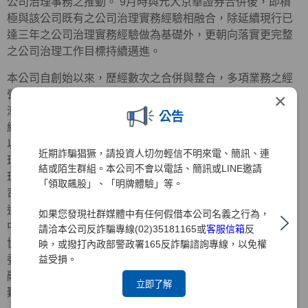
公司治理事務之推動。 9月時與元大京華證券合併後，即積
極與該公司既有之公司治理實務經驗相融合，除延續現行已
達三年之公司治理實務經驗做為基礎外，更朝向落實更完整
之公司治理工作目標持續邁進。
本公司自創始以來，歷經數次之合併與整合，多項業務之經
營績效均居同業之冠，隨著組織日益壯大，經營管理事務日
×
漸繁重，原有之經營治理方式實已不符需求，為提昇公司的
公告
經營效率，強化企業競爭力，增加與股東間之溝通與連繫，
以期能躋身於國際級金融集團之林。 值此公司治理已成為全
近期詐騙猖獗，請投資人切勿輕信不明來電、簡訊、連
球經營管理要項時，強化董監事之功能並積極推行「公司治
結或陌生群組。本公司不會以電話、簡訊或LINE邀請
理」，實已為首要之務，本公司為之配合主管機關推動「公
「領取飆股」、「明牌體驗」等。
司治理實務」之政策，業經93年3月29日股東臨時會之決議
通過全面改選董監事，同時選任政治大學司徒達賢教授及前
如果您發現社群媒體中有任何假借本公司名義之行為，
中央信託局董事長黃榮顯先生擔任獨立董事，中華公司治理
請洽本公司反詐騙專線(02)35181165或
客服信箱
反
協會創會理事長朱寶奎會計師擔任獨立監察人，並成立審計
映，或撥打內政部警政署165反詐騙諮詢專線，以免權
益受損。
委員會，開始逐一落實公司治理之運作，此一作為除已率金
融證券同業之先，也為日後元大金控推展公司治理實務奠定
立即了解
難以撼動之基石。