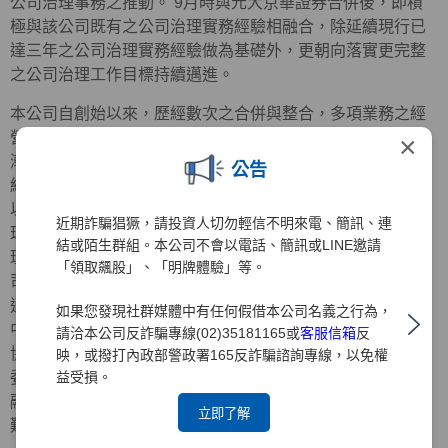
公司治理事務之推動。 9月時與元大京華證券合併後，即積
極與該公司既有之公司治理實務經驗相融合，除延續現行已
達三年之公司治理實務經驗做為基礎外，更朝向落實更完整
之公司治理工作目標持續邁進。
本公司自創始以來，歷經數次之合併與整合，多項業務之經
營績效均居同業之冠，隨著組織日益壯大，經營管理事務日
×
漸繁重，原有之經營治理方式實已不符需求，為提昇公司的
公告
經營效率，強化企業競爭力，增加與股東間之溝通與連繫，
以期能躋身於國際級金融集團之林。 值此公司治理已成為全
近期詐騙猖獗，請投資人切勿輕信不明來電、簡訊、連
球經營管理要項時，強化董監事之功能並積極推行「公司治
結或陌生群組。本公司不會以電話、簡訊或LINE邀請
理」，實已為首要之務，本公司為之配合主管機關推動「公
「領取飆股」、「明牌體驗」等。
司治理實務」之政策，業經93年3月29日股東臨時會之決議
通過全面改選董監事，同時選任政治大學司徒達賢教授及前
如果您發現社群媒體中有任何假借本公司名義之行為，
中央信託局董事長黃榮顯先生擔任獨立董事，中華公司治理
請洽本公司反詐騙專線(02)35181165或
客服信箱
反
協會創會理事長朱寶奎會計師擔任獨立監察人，並成立審計
映，或撥打內政部警政署165反詐騙諮詢專線，以免權
益受損。
委員會，開始逐一落實公司治理之運作，此一作為除已率金
融證券同業之先，也為日後元大金控推展公司治理實務奠定
立即了解
難以撼動之基石。