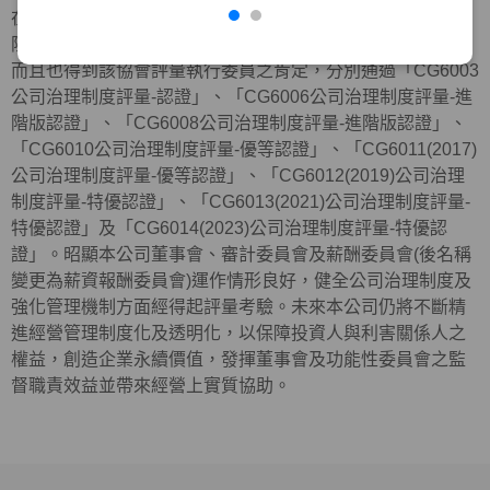
在外部機構方面，近年來本公司與元大金控及元大銀行等，
陸續共同參加中華公司治理協會所舉辦公司治理制度評量，
而且也得到該協會評量執行委員之肯定，分別通過「CG6003
公司治理制度評量-認證」、「CG6006公司治理制度評量-進
階版認證」、「CG6008公司治理制度評量-進階版認證」、
「CG6010公司治理制度評量-優等認證」、「CG6011(2017)
公司治理制度評量-優等認證」、「CG6012(2019)公司治理
制度評量-特優認證」、「CG6013(2021)公司治理制度評量-
特優認證」及「
CG6014(2023)
公司治理制度評量
-
特優認
證」。昭顯本公司董事會、審計委員會及薪酬委員會(後名稱
變更為薪資報酬委員會)運作情形良好，健全公司治理制度及
強化管理機制方面經得起評量考驗。未來本公司仍將不斷精
進經營管理制度化及透明化，以保障投資人與利害關係人之
權益，創造企業永續價值，發揮董事會及功能性委員會之監
督職責效益並帶來經營上實質協助。