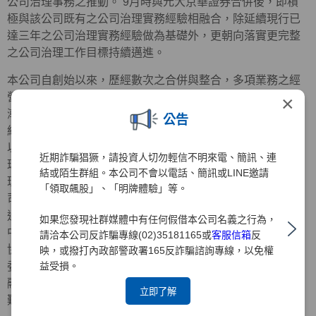
公司治理事務之推動。 9月時與元大京華證券合併後，即積
極與該公司既有之公司治理實務經驗相融合，除延續現行已
達三年之公司治理實務經驗做為基礎外，更朝向落實更完整
之公司治理工作目標持續邁進。
本公司自創始以來，歷經數次之合併與整合，多項業務之經
營績效均居同業之冠，隨著組織日益壯大，經營管理事務日
×
漸繁重，原有之經營治理方式實已不符需求，為提昇公司的
公告
經營效率，強化企業競爭力，增加與股東間之溝通與連繫，
以期能躋身於國際級金融集團之林。 值此公司治理已成為全
近期詐騙猖獗，請投資人切勿輕信不明來電、簡訊、連
球經營管理要項時，強化董監事之功能並積極推行「公司治
結或陌生群組。本公司不會以電話、簡訊或LINE邀請
理」，實已為首要之務，本公司為之配合主管機關推動「公
「領取飆股」、「明牌體驗」等。
司治理實務」之政策，業經93年3月29日股東臨時會之決議
通過全面改選董監事，同時選任政治大學司徒達賢教授及前
如果您發現社群媒體中有任何假借本公司名義之行為，
中央信託局董事長黃榮顯先生擔任獨立董事，中華公司治理
請洽本公司反詐騙專線(02)35181165或
客服信箱
反
協會創會理事長朱寶奎會計師擔任獨立監察人，並成立審計
映，或撥打內政部警政署165反詐騙諮詢專線，以免權
益受損。
委員會，開始逐一落實公司治理之運作，此一作為除已率金
融證券同業之先，也為日後元大金控推展公司治理實務奠定
立即了解
難以撼動之基石。