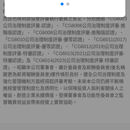
在外部機構方面，近年來本公司與元大金控及元大銀行等，
陸續共同參加中華公司治理協會所舉辦公司治理制度評量，
而且也得到該協會評量執行委員之肯定，分別通過「CG6003
公司治理制度評量-認證」、「CG6006公司治理制度評量-進
階版認證」、「CG6008公司治理制度評量-進階版認證」、
「CG6010公司治理制度評量-優等認證」、「CG6011(2017)
公司治理制度評量-優等認證」、「CG6012(2019)公司治理
制度評量-特優認證」、「CG6013(2021)公司治理制度評量-
特優認證」及「
CG6014(2023)
公司治理制度評量
-
特優認
證」。昭顯本公司董事會、審計委員會及薪酬委員會(後名稱
變更為薪資報酬委員會)運作情形良好，健全公司治理制度及
強化管理機制方面經得起評量考驗。未來本公司仍將不斷精
進經營管理制度化及透明化，以保障投資人與利害關係人之
權益，創造企業永續價值，發揮董事會及功能性委員會之監
督職責效益並帶來經營上實質協助。