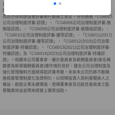
在外部機構方面，近年來本公司與元大金控及元大銀行等，
陸續共同參加中華公司治理協會所舉辦公司治理制度評量，
而且也得到該協會評量執行委員之肯定，分別通過「CG6003
公司治理制度評量-認證」、「CG6006公司治理制度評量-進
階版認證」、「CG6008公司治理制度評量-進階版認證」、
「CG6010公司治理制度評量-優等認證」、「CG6011(2017)
公司治理制度評量-優等認證」、「CG6012(2019)公司治理
制度評量-特優認證」、「CG6013(2021)公司治理制度評量-
特優認證」及「
CG6014(2023)
公司治理制度評量
-
特優認
證」。昭顯本公司董事會、審計委員會及薪酬委員會(後名稱
變更為薪資報酬委員會)運作情形良好，健全公司治理制度及
強化管理機制方面經得起評量考驗。未來本公司仍將不斷精
進經營管理制度化及透明化，以保障投資人與利害關係人之
權益，創造企業永續價值，發揮董事會及功能性委員會之監
督職責效益並帶來經營上實質協助。