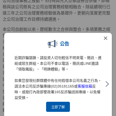
公司治理事務之推動。 9月時與元大京華證券合併後，即積
極與該公司既有之公司治理實務經驗相融合，除延續現行已
達三年之公司治理實務經驗做為基礎外，更朝向落實更完整
之公司治理工作目標持續邁進。
本公司自創始以來，歷經數次之合併與整合，多項業務之經
營績效均居同業之冠，隨著組織日益壯大，經營管理事務日
×
漸繁重，原有之經營治理方式實已不符需求，為提昇公司的
公告
經營效率，強化企業競爭力，增加與股東間之溝通與連繫，
以期能躋身於國際級金融集團之林。 值此公司治理已成為全
近期詐騙猖獗，請投資人切勿輕信不明來電、簡訊、連
球經營管理要項時，強化董監事之功能並積極推行「公司治
結或陌生群組。本公司不會以電話、簡訊或LINE邀請
理」，實已為首要之務，本公司為之配合主管機關推動「公
「領取飆股」、「明牌體驗」等。
司治理實務」之政策，業經93年3月29日股東臨時會之決議
通過全面改選董監事，同時選任政治大學司徒達賢教授及前
如果您發現社群媒體中有任何假借本公司名義之行為，
中央信託局董事長黃榮顯先生擔任獨立董事，中華公司治理
請洽本公司反詐騙專線(02)35181165或
客服信箱
反
協會創會理事長朱寶奎會計師擔任獨立監察人，並成立審計
映，或撥打內政部警政署165反詐騙諮詢專線，以免權
益受損。
委員會，開始逐一落實公司治理之運作，此一作為除已率金
融證券同業之先，也為日後元大金控推展公司治理實務奠定
立即了解
難以撼動之基石。