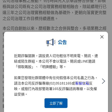
公司治理事務之推動。 9月時與元大京華證券合併後，即積
極與該公司既有之公司治理實務經驗相融合，除延續現行已
達三年之公司治理實務經驗做為基礎外，更朝向落實更完整
之公司治理工作目標持續邁進。
本公司自創始以來，歷經數次之合併與整合，多項業務之經
營績效均居同業之冠，隨著組織日益壯大，經營管理事務日
×
漸繁重，原有之經營治理方式實已不符需求，為提昇公司的
公告
經營效率，強化企業競爭力，增加與股東間之溝通與連繫，
以期能躋身於國際級金融集團之林。 值此公司治理已成為全
近期詐騙猖獗，請投資人切勿輕信不明來電、簡訊、連
球經營管理要項時，強化董監事之功能並積極推行「公司治
結或陌生群組。本公司不會以電話、簡訊或LINE邀請
理」，實已為首要之務，本公司為之配合主管機關推動「公
「領取飆股」、「明牌體驗」等。
司治理實務」之政策，業經93年3月29日股東臨時會之決議
通過全面改選董監事，同時選任政治大學司徒達賢教授及前
如果您發現社群媒體中有任何假借本公司名義之行為，
中央信託局董事長黃榮顯先生擔任獨立董事，中華公司治理
請洽本公司反詐騙專線(02)35181165或
客服信箱
反
協會創會理事長朱寶奎會計師擔任獨立監察人，並成立審計
映，或撥打內政部警政署165反詐騙諮詢專線，以免權
益受損。
委員會，開始逐一落實公司治理之運作，此一作為除已率金
融證券同業之先，也為日後元大金控推展公司治理實務奠定
立即了解
難以撼動之基石。