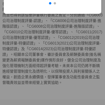
在外部機構方面，近年來本公司與元大金控及元大銀行等，
陸續共同參加中華公司治理協會所舉辦公司治理制度評量，
而且也得到該協會評量執行委員之肯定，分別通過「CG6003
公司治理制度評量-認證」、「CG6006公司治理制度評量-進
階版認證」、「CG6008公司治理制度評量-進階版認證」、
「CG6010公司治理制度評量-優等認證」、「CG6011(2017)
公司治理制度評量-優等認證」、「CG6012(2019)公司治理
制度評量-特優認證」、「CG6013(2021)公司治理制度評量-
特優認證」及「
CG6014(2023)
公司治理制度評量
-
特優認
證」。昭顯本公司董事會、審計委員會及薪酬委員會(後名稱
變更為薪資報酬委員會)運作情形良好，健全公司治理制度及
強化管理機制方面經得起評量考驗。未來本公司仍將不斷精
進經營管理制度化及透明化，以保障投資人與利害關係人之
權益，創造企業永續價值，發揮董事會及功能性委員會之監
督職責效益並帶來經營上實質協助。