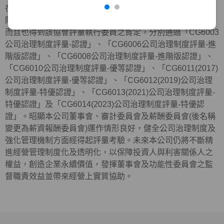
在外部機構方面，近年來本公司與元大金控及元大銀行等，
陸續共同參加中華公司治理協會所舉辦公司治理制度評量，
而且也得到該協會評量執行委員之肯定，分別通過「CG6003
公司治理制度評量-認證」、「CG6006公司治理制度評量-進
階版認證」、「CG6008公司治理制度評量-進階版認證」、
「CG6010公司治理制度評量-優等認證」、「CG6011(2017)
公司治理制度評量-優等認證」、「CG6012(2019)公司治理
制度評量-特優認證」、「CG6013(2021)公司治理制度評量-
特優認證」及「
CG6014(2023)
公司治理制度評量
-
特優認
證」。昭顯本公司董事會、審計委員會及薪酬委員會(後名稱
變更為薪資報酬委員會)運作情形良好，健全公司治理制度及
強化管理機制方面經得起評量考驗。未來本公司仍將不斷精
進經營管理制度化及透明化，以保障投資人與利害關係人之
權益，創造企業永續價值，發揮董事會及功能性委員會之監
督職責效益並帶來經營上實質協助。