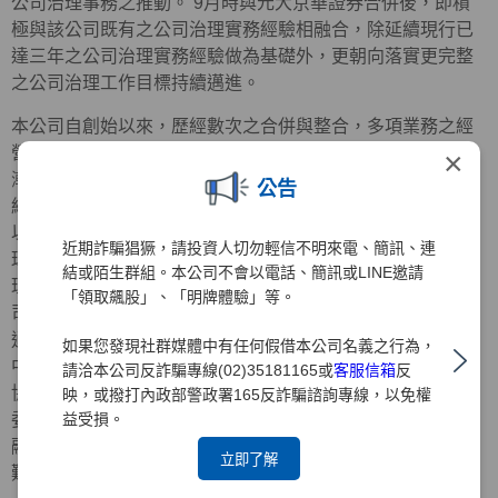
公司治理事務之推動。 9月時與元大京華證券合併後，即積
極與該公司既有之公司治理實務經驗相融合，除延續現行已
達三年之公司治理實務經驗做為基礎外，更朝向落實更完整
之公司治理工作目標持續邁進。
本公司自創始以來，歷經數次之合併與整合，多項業務之經
營績效均居同業之冠，隨著組織日益壯大，經營管理事務日
×
漸繁重，原有之經營治理方式實已不符需求，為提昇公司的
公告
經營效率，強化企業競爭力，增加與股東間之溝通與連繫，
以期能躋身於國際級金融集團之林。 值此公司治理已成為全
近期詐騙猖獗，請投資人切勿輕信不明來電、簡訊、連
球經營管理要項時，強化董監事之功能並積極推行「公司治
結或陌生群組。本公司不會以電話、簡訊或LINE邀請
理」，實已為首要之務，本公司為之配合主管機關推動「公
「領取飆股」、「明牌體驗」等。
司治理實務」之政策，業經93年3月29日股東臨時會之決議
通過全面改選董監事，同時選任政治大學司徒達賢教授及前
如果您發現社群媒體中有任何假借本公司名義之行為，
中央信託局董事長黃榮顯先生擔任獨立董事，中華公司治理
請洽本公司反詐騙專線(02)35181165或
客服信箱
反
協會創會理事長朱寶奎會計師擔任獨立監察人，並成立審計
映，或撥打內政部警政署165反詐騙諮詢專線，以免權
益受損。
委員會，開始逐一落實公司治理之運作，此一作為除已率金
融證券同業之先，也為日後元大金控推展公司治理實務奠定
立即了解
難以撼動之基石。