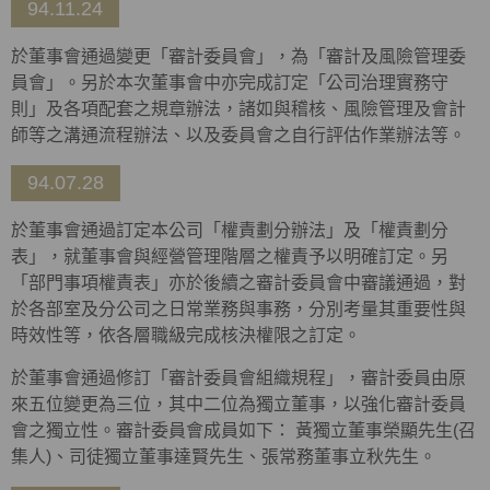
94.11.24
於董事會通過變更「審計委員會」，為「審計及風險管理委
員會」。另於本次董事會中亦完成訂定「公司治理實務守
則」及各項配套之規章辦法，諸如與稽核、風險管理及會計
師等之溝通流程辦法、以及委員會之自行評估作業辦法等。
94.07.28
於董事會通過訂定本公司「權責劃分辦法」及「權責劃分
表」，就董事會與經營管理階層之權責予以明確訂定。另
「部門事項權責表」亦於後續之審計委員會中審議通過，對
於各部室及分公司之日常業務與事務，分別考量其重要性與
時效性等，依各層職級完成核決權限之訂定。
於董事會通過修訂「審計委員會組織規程」，審計委員由原
來五位變更為三位，其中二位為獨立董事，以強化審計委員
會之獨立性。審計委員會成員如下： 黃獨立董事榮顯先生(召
集人)、司徒獨立董事達賢先生、張常務董事立秋先生。