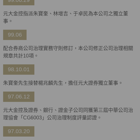
99.06.29
元大金控指派朱寶奎、林增吉、于卓民為本公司之獨立董
事。
99.06
配合券商公司治理實務守則修訂，本公司修正公司治理相關
規章共計10項。
98.10.01
朱寶奎先生接替楊兆麟先生，擔任元大證券獨立董事。
97.06.12
元大金控及證券、銀行、證金子公司同獲第三屆中華公司治
理協會「CG6003」公司治理制度評量認證。
97.03.20