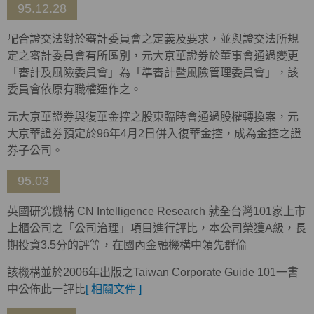
95.12.28
配合證交法對於審計委員會之定義及要求，並與證交法所規
定之審計委員會有所區別，元大京華證券於董事會通過變更
「審計及風險委員會」為「準審計暨風險管理委員會」，該
委員會依原有職權運作之。
元大京華證券與復華金控之股東臨時會通過股權轉換案，元
大京華證券預定於96年4月2日併入復華金控，成為金控之證
券子公司。
95.03
英國研究機構 CN Intelligence Research 就全台灣101家上市
上櫃公司之「公司治理」項目進行評比，本公司榮獲A級，長
期投資3.5分的評等，在國內金融機構中領先群倫
該機構並於2006年出版之Taiwan Corporate Guide 101一書
中公佈此一評比
[ 相關文件 ]