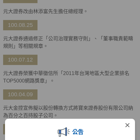
元大證券改由林添富先生擔任總經理。
100.08.25
元大證券通過修正「公司治理實務守則」、「董事職責範疇
規則」等相關規章。
100.07.12
元大證券榮獲中華徵信所「2011年台灣地區大型企業排名
TOP5000網路獎章」。
100.04.09
元大金控宣佈擬以股份轉換方式將寶來證券股份有限公司納
為百分之百持股子公司。
×
99.12.28
公告