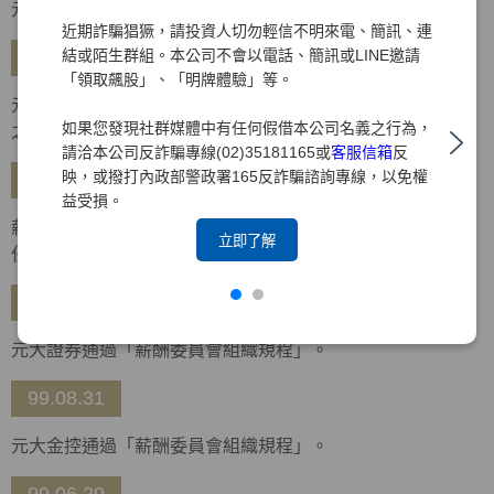
元大金控通過「企業社會責任政策及管理規則」。
近期詐騙猖獗，請投資人切勿輕信不明來電、簡訊、連
結或陌生群組。本公司不會以電話、簡訊或LINE邀請
99.10.26
「領取飆股」、「明牌體驗」等。
元大金控通過「企業社會責任實務守則」，金控及所屬集團
如果您發現社群媒體中有任何假借本公司名義之行為，
之企業均適用。
請洽本公司反詐騙專線(02)35181165或
客服信箱
反
映，或撥打內政部警政署165反詐騙諮詢專線，以免權
99.10.14
益受損。
薪酬委員會召開第一次會議，由于卓民、朱寶奎、林增吉擔
立即了解
任委員，並推選于卓民獨立董事擔任召集人。
99.09.30
元大證券通過「薪酬委員會組織規程」。
99.08.31
元大金控通過「薪酬委員會組織規程」。