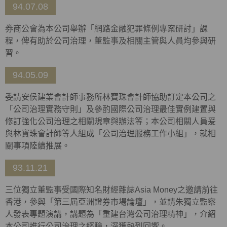
94.07.08
券商公會為本公司舉辦「網路金融犯罪條例專案研討」課
程，俾有助於公司治理，董監事及相關主管與人員均參與研
習。
94.05.09
委請安侯建業會計師事務所林寶珠會計師協助訂定本公司之
「公司治理實務守則」及參酌國際公司治理最佳實例建置與
修訂強化公司治理之相關規章與辦法等；本公司相關人員爰
與林寶珠會計師等人組成「公司治理服務工作小組」，就相
關事項陸續推展。
93.11.21
三位獨立董監事受國際知名財經雜誌Asia Money之邀請前往
香港，參與「第三屆亞洲證券市場論壇」，並請朱獨立監察
人發表專題演講，講題為「重建台灣公司治理精神」，介紹
本公司推行公司治理之經驗，深獲熱烈回響。