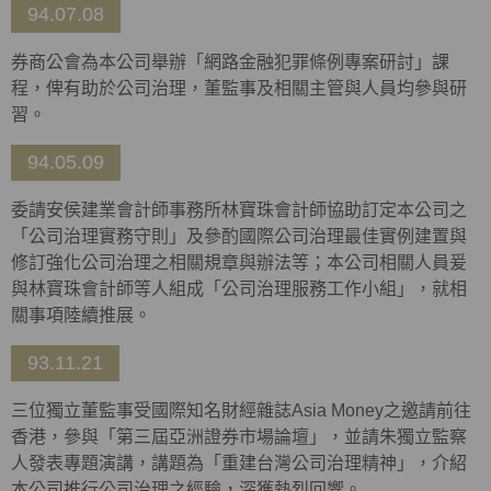
94.07.08
券商公會為本公司舉辦「網路金融犯罪條例專案研討」課
程，俾有助於公司治理，董監事及相關主管與人員均參與研
習。
94.05.09
委請安侯建業會計師事務所林寶珠會計師協助訂定本公司之
「公司治理實務守則」及參酌國際公司治理最佳實例建置與
修訂強化公司治理之相關規章與辦法等；本公司相關人員爰
與林寶珠會計師等人組成「公司治理服務工作小組」，就相
關事項陸續推展。
93.11.21
三位獨立董監事受國際知名財經雜誌Asia Money之邀請前往
香港，參與「第三屆亞洲證券市場論壇」，並請朱獨立監察
人發表專題演講，講題為「重建台灣公司治理精神」，介紹
本公司推行公司治理之經驗，深獲熱烈回響。