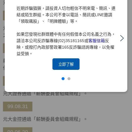
元大金控通過「企業社會責任政策及管理規則」。
近期詐騙猖獗，請投資人切勿輕信不明來電、簡訊、連
結或陌生群組。本公司不會以電話、簡訊或LINE邀請
99.10.26
「領取飆股」、「明牌體驗」等。
元大金控通過「企業社會責任實務守則」，金控及所屬集團
如果您發現社群媒體中有任何假借本公司名義之行為，
之企業均適用。
請洽本公司反詐騙專線(02)35181165或
客服信箱
反
映，或撥打內政部警政署165反詐騙諮詢專線，以免權
99.10.14
益受損。
薪酬委員會召開第一次會議，由于卓民、朱寶奎、林增吉擔
立即了解
任委員，並推選于卓民獨立董事擔任召集人。
99.09.30
元大證券通過「薪酬委員會組織規程」。
99.08.31
元大金控通過「薪酬委員會組織規程」。