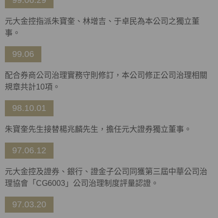
99.06.29
元大金控指派朱寶奎、林增吉、于卓民為本公司之獨立董
事。
99.06
配合券商公司治理實務守則修訂，本公司修正公司治理相關
規章共計10項。
98.10.01
朱寶奎先生接替楊兆麟先生，擔任元大證券獨立董事。
97.06.12
元大金控及證券、銀行、證金子公司同獲第三屆中華公司治
理協會「CG6003」公司治理制度評量認證。
97.03.20