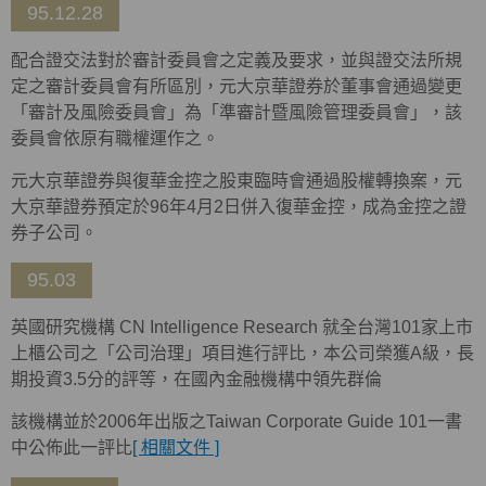
95.12.28
配合證交法對於審計委員會之定義及要求，並與證交法所規
定之審計委員會有所區別，元大京華證券於董事會通過變更
「審計及風險委員會」為「準審計暨風險管理委員會」，該
委員會依原有職權運作之。
元大京華證券與復華金控之股東臨時會通過股權轉換案，元
大京華證券預定於96年4月2日併入復華金控，成為金控之證
券子公司。
95.03
英國研究機構 CN Intelligence Research 就全台灣101家上市
上櫃公司之「公司治理」項目進行評比，本公司榮獲A級，長
期投資3.5分的評等，在國內金融機構中領先群倫
該機構並於2006年出版之Taiwan Corporate Guide 101一書
中公佈此一評比
[ 相關文件 ]