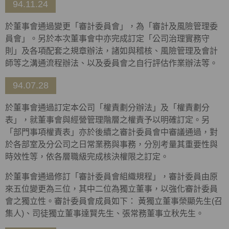
94.11.24
於董事會通過變更「審計委員會」，為「審計及風險管理委
員會」。另於本次董事會中亦完成訂定「公司治理實務守
則」及各項配套之規章辦法，諸如與稽核、風險管理及會計
師等之溝通流程辦法、以及委員會之自行評估作業辦法等。
94.07.28
於董事會通過訂定本公司「權責劃分辦法」及「權責劃分
表」，就董事會與經營管理階層之權責予以明確訂定。另
「部門事項權責表」亦於後續之審計委員會中審議通過，對
於各部室及分公司之日常業務與事務，分別考量其重要性與
時效性等，依各層職級完成核決權限之訂定。
於董事會通過修訂「審計委員會組織規程」，審計委員由原
來五位變更為三位，其中二位為獨立董事，以強化審計委員
會之獨立性。審計委員會成員如下： 黃獨立董事榮顯先生(召
集人)、司徒獨立董事達賢先生、張常務董事立秋先生。