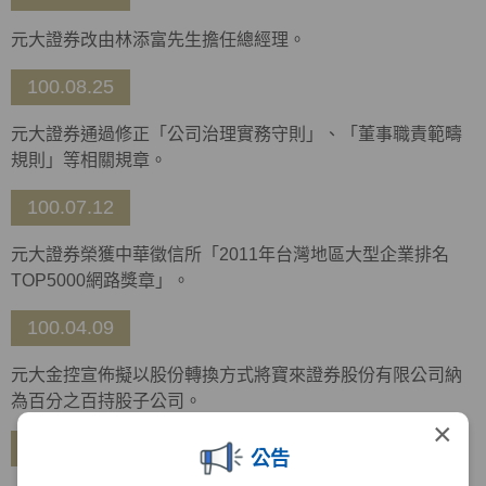
元大證券改由林添富先生擔任總經理。
100.08.25
元大證券通過修正「公司治理實務守則」、「董事職責範疇
規則」等相關規章。
100.07.12
元大證券榮獲中華徵信所「2011年台灣地區大型企業排名
TOP5000網路獎章」。
100.04.09
元大金控宣佈擬以股份轉換方式將寶來證券股份有限公司納
為百分之百持股子公司。
×
99.12.28
公告