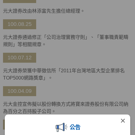
元大證券改由林添富先生擔任總經理。
100.08.25
元大證券通過修正「公司治理實務守則」、「董事職責範疇
規則」等相關規章。
100.07.12
元大證券榮獲中華徵信所「2011年台灣地區大型企業排名
TOP5000網路獎章」。
100.04.09
元大金控宣佈擬以股份轉換方式將寶來證券股份有限公司納
為百分之百持股子公司。
×
99.12.28
公告