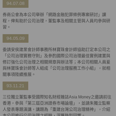
94.07.08
券商公會為本公司舉辦「網路金融犯罪條例專案研討」課
程，俾有助於公司治理，董監事及相關主管與人員均參與研
習。
94.05.09
委請安侯建業會計師事務所林寶珠會計師協助訂定本公司之
「公司治理實務守則」及參酌國際公司治理最佳實例建置與
修訂強化公司治理之相關規章與辦法等；本公司相關人員爰
與林寶珠會計師等人組成「公司治理服務工作小組」，就相
關事項陸續推展。
93.11.21
三位獨立董監事受國際知名財經雜誌Asia Money之邀請前往
香港，參與「第三屆亞洲證券市場論壇」，並請朱獨立監察
人發表專題演講，講題為「重建台灣公司治理精神」，介紹
本公司推行公司治理之經驗，深獲熱烈回響。