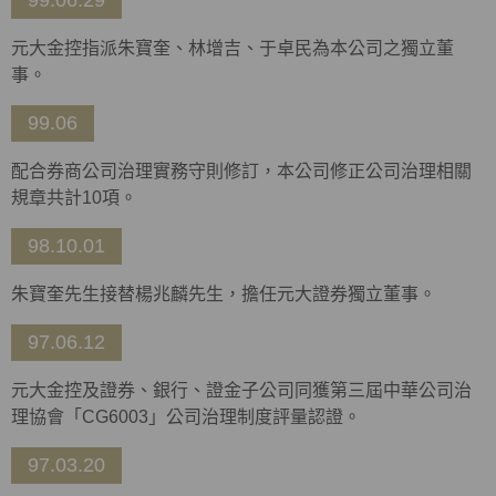
99.06.29
元大金控指派朱寶奎、林增吉、于卓民為本公司之獨立董
事。
99.06
配合券商公司治理實務守則修訂，本公司修正公司治理相關
規章共計10項。
98.10.01
朱寶奎先生接替楊兆麟先生，擔任元大證券獨立董事。
97.06.12
元大金控及證券、銀行、證金子公司同獲第三屆中華公司治
理協會「CG6003」公司治理制度評量認證。
97.03.20