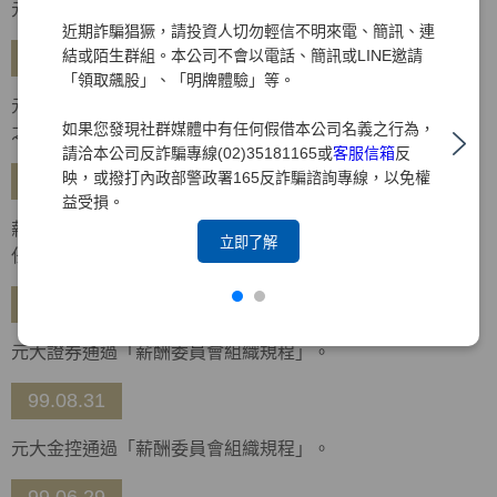
元大金控通過「企業社會責任政策及管理規則」。
近期詐騙猖獗，請投資人切勿輕信不明來電、簡訊、連
結或陌生群組。本公司不會以電話、簡訊或LINE邀請
99.10.26
「領取飆股」、「明牌體驗」等。
元大金控通過「企業社會責任實務守則」，金控及所屬集團
如果您發現社群媒體中有任何假借本公司名義之行為，
之企業均適用。
請洽本公司反詐騙專線(02)35181165或
客服信箱
反
映，或撥打內政部警政署165反詐騙諮詢專線，以免權
99.10.14
益受損。
薪酬委員會召開第一次會議，由于卓民、朱寶奎、林增吉擔
立即了解
任委員，並推選于卓民獨立董事擔任召集人。
99.09.30
元大證券通過「薪酬委員會組織規程」。
99.08.31
元大金控通過「薪酬委員會組織規程」。