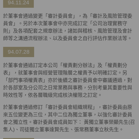
94.11.24
於董事會通過變更「審計委員會」，為「審計及風險管理委
員會」。另於本次董事會中亦完成訂定「公司治理實務守
則」及各項配套之規章辦法，諸如與稽核、風險管理及會計
師等之溝通流程辦法、以及委員會之自行評估作業辦法等。
94.07.28
於董事會通過訂定本公司「權責劃分辦法」及「權責劃分
表」，就董事會與經營管理階層之權責予以明確訂定。另
「部門事項權責表」亦於後續之審計委員會中審議通過，對
於各部室及分公司之日常業務與事務，分別考量其重要性與
時效性等，依各層職級完成核決權限之訂定。
於董事會通過修訂「審計委員會組織規程」，審計委員由原
來五位變更為三位，其中二位為獨立董事，以強化審計委員
會之獨立性。審計委員會成員如下： 黃獨立董事榮顯先生(召
集人)、司徒獨立董事達賢先生、張常務董事立秋先生。