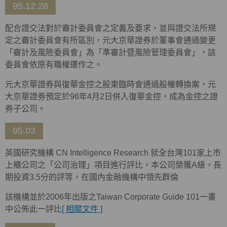
95.12.28
配合證交法對於審計委員會之定義及要求，並與證交法所規
定之審計委員會有所區別，元大京華證券於董事會通過變更
「審計及風險委員會」為「準審計暨風險管理委員會」，該
委員會依原有職權運作之。
元大京華證券與復華金控之股東臨時會通過股權轉換案，元
大京華證券預定於96年4月2日併入復華金控，成為金控之證
券子公司。
95.03
英國研究機構 CN Intelligence Research 就全台灣101家上市
上櫃公司之「公司治理」項目進行評比，本公司榮獲A級，長
期投資3.5分的評等，在國內金融機構中領先群倫
該機構並於2006年出版之Taiwan Corporate Guide 101一書
中公佈此一評比
[ 相關文件 ]