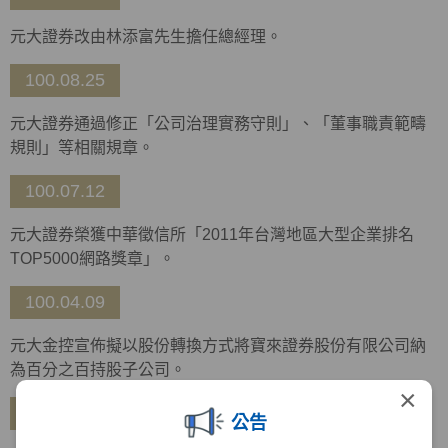
元大證券改由林添富先生擔任總經理。
100.08.25
元大證券通過修正「公司治理實務守則」、「董事職責範疇
規則」等相關規章。
100.07.12
元大證券榮獲中華徵信所「2011年台灣地區大型企業排名
TOP5000網路獎章」。
100.04.09
元大金控宣佈擬以股份轉換方式將寶來證券股份有限公司納
為百分之百持股子公司。
×
99.12.28
公告