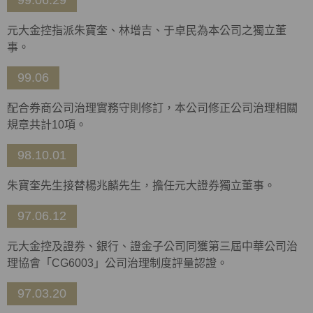
99.06.29
元大金控指派朱寶奎、林增吉、于卓民為本公司之獨立董
事。
99.06
配合券商公司治理實務守則修訂，本公司修正公司治理相關
規章共計10項。
98.10.01
朱寶奎先生接替楊兆麟先生，擔任元大證券獨立董事。
97.06.12
元大金控及證券、銀行、證金子公司同獲第三屆中華公司治
理協會「CG6003」公司治理制度評量認證。
97.03.20