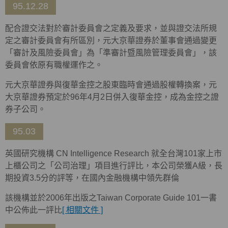
95.12.28
配合證交法對於審計委員會之定義及要求，並與證交法所規
定之審計委員會有所區別，元大京華證券於董事會通過變更
「審計及風險委員會」為「準審計暨風險管理委員會」，該
委員會依原有職權運作之。
元大京華證券與復華金控之股東臨時會通過股權轉換案，元
大京華證券預定於96年4月2日併入復華金控，成為金控之證
券子公司。
95.03
英國研究機構 CN Intelligence Research 就全台灣101家上市
上櫃公司之「公司治理」項目進行評比，本公司榮獲A級，長
期投資3.5分的評等，在國內金融機構中領先群倫
該機構並於2006年出版之Taiwan Corporate Guide 101一書
中公佈此一評比
[ 相關文件 ]