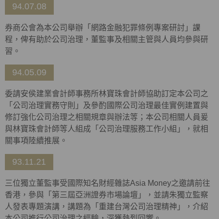
94.07.08
券商公會為本公司舉辦「網路金融犯罪條例專案研討」課
程，俾有助於公司治理，董監事及相關主管與人員均參與研
習。
94.05.09
委請安侯建業會計師事務所林寶珠會計師協助訂定本公司之
「公司治理實務守則」及參酌國際公司治理最佳實例建置與
修訂強化公司治理之相關規章與辦法等；本公司相關人員爰
與林寶珠會計師等人組成「公司治理服務工作小組」，就相
關事項陸續推展。
93.11.21
三位獨立董監事受國際知名財經雜誌Asia Money之邀請前往
香港，參與「第三屆亞洲證券市場論壇」，並請朱獨立監察
人發表專題演講，講題為「重建台灣公司治理精神」，介紹
本公司推行公司治理之經驗，深獲熱烈回響。