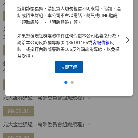
元大金控通過「企業社會責任政策及管理規則」。
近期詐騙猖獗，請投資人切勿輕信不明來電、簡訊、連
結或陌生群組。本公司不會以電話、簡訊或LINE邀請
99.10.26
「領取飆股」、「明牌體驗」等。
元大金控通過「企業社會責任實務守則」，金控及所屬集團
如果您發現社群媒體中有任何假借本公司名義之行為，
之企業均適用。
請洽本公司反詐騙專線(02)35181165或
客服信箱
反
映，或撥打內政部警政署165反詐騙諮詢專線，以免權
99.10.14
益受損。
薪酬委員會召開第一次會議，由于卓民、朱寶奎、林增吉擔
立即了解
任委員，並推選于卓民獨立董事擔任召集人。
99.09.30
元大證券通過「薪酬委員會組織規程」。
99.08.31
元大金控通過「薪酬委員會組織規程」。