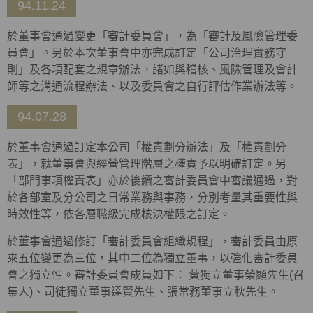
94.11.24
於董事會通過變更「審計委員會」，為「審計及風險管理委
員會」。另於本次董事會中亦完成訂定「公司治理實務守
則」及各項配套之規章辦法，諸如與稽核、風險管理及會計
師等之溝通流程辦法、以及委員會之自行評估作業辦法等。
94.07.28
於董事會通過訂定本公司「權責劃分辦法」及「權責劃分
表」，就董事會與經營管理階層之權責予以明確訂定。另
「部門事項權責表」亦於後續之審計委員會中審議通過，對
於各部室及分公司之日常業務與事務，分別考量其重要性與
時效性等，依各層職級完成核決權限之訂定。
於董事會通過修訂「審計委員會組織規程」，審計委員由原
來五位變更為三位，其中二位為獨立董事，以強化審計委員
會之獨立性。審計委員會成員如下： 黃獨立董事榮顯先生(召
集人)、司徒獨立董事達賢先生、張常務董事立秋先生。