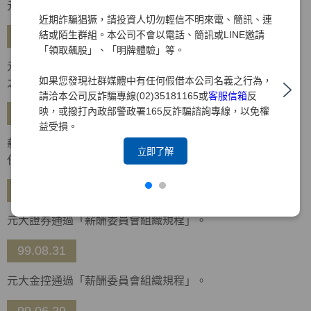
元大金控通過「企業社會責任政策及管理規則」。
近期詐騙猖獗，請投資人切勿輕信不明來電、簡訊、連
結或陌生群組。本公司不會以電話、簡訊或LINE邀請
99.10.26
「領取飆股」、「明牌體驗」等。
元大金控通過「企業社會責任實務守則」，金控及所屬集團
如果您發現社群媒體中有任何假借本公司名義之行為，
之企業均適用。
請洽本公司反詐騙專線(02)35181165或
客服信箱
反
映，或撥打內政部警政署165反詐騙諮詢專線，以免權
99.10.14
益受損。
薪酬委員會召開第一次會議，由于卓民、朱寶奎、林增吉擔
立即了解
任委員，並推選于卓民獨立董事擔任召集人。
99.09.30
元大證券通過「薪酬委員會組織規程」。
99.08.31
元大金控通過「薪酬委員會組織規程」。