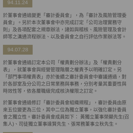
94.11.24
於董事會通過變更「審計委員會」，為「審計及風險管理委
員會」。另於本次董事會中亦完成訂定「公司治理實務守
則」及各項配套之規章辦法，諸如與稽核、風險管理及會計
師等之溝通流程辦法、以及委員會之自行評估作業辦法等。
94.07.28
於董事會通過訂定本公司「權責劃分辦法」及「權責劃分
表」，就董事會與經營管理階層之權責予以明確訂定。另
「部門事項權責表」亦於後續之審計委員會中審議通過，對
於各部室及分公司之日常業務與事務，分別考量其重要性與
時效性等，依各層職級完成核決權限之訂定。
於董事會通過修訂「審計委員會組織規程」，審計委員由原
來五位變更為三位，其中二位為獨立董事，以強化審計委員
會之獨立性。審計委員會成員如下： 黃獨立董事榮顯先生(召
集人)、司徒獨立董事達賢先生、張常務董事立秋先生。