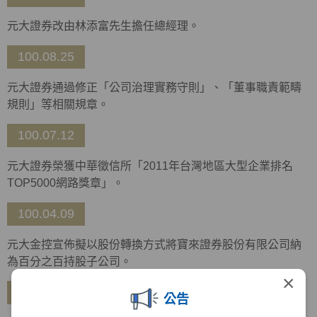
元大證券改由林添富先生擔任總經理。
100.08.25
元大證券通過修正「公司治理實務守則」、「董事職責範疇
規則」等相關規章。
100.07.12
元大證券榮獲中華徵信所「2011年台灣地區大型企業排名
TOP5000網路獎章」。
100.04.09
元大金控宣佈擬以股份轉換方式將寶來證券股份有限公司納
為百分之百持股子公司。
×
99.12.28
公告