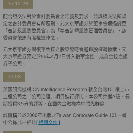
95.12.28
配合證交法對於審計委員會之定義及要求，並與證交法所規
定之審計委員會有所區別，元大京華證券於董事會通過變更
「審計及風險委員會」為「準審計暨風險管理委員會」，該
委員會依原有職權運作之。
元大京華證券與復華金控之股東臨時會通過股權轉換案，元
大京華證券預定於96年4月2日併入復華金控，成為金控之證
券子公司。
95.03
英國研究機構 CN Intelligence Research 就全台灣101家上市
上櫃公司之「公司治理」項目進行評比，本公司榮獲A級，長
期投資3.5分的評等，在國內金融機構中領先群倫
該機構並於2006年出版之Taiwan Corporate Guide 101一書
中公佈此一評比
[ 相關文件 ]