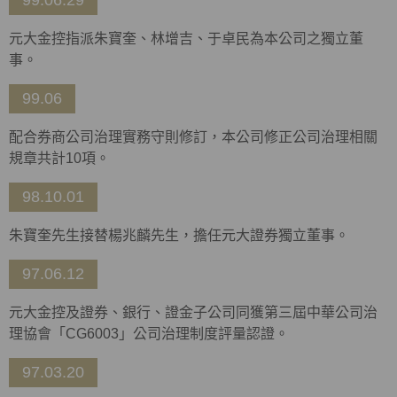
99.06.29
元大金控指派朱寶奎、林增吉、于卓民為本公司之獨立董
事。
99.06
配合券商公司治理實務守則修訂，本公司修正公司治理相關
規章共計10項。
98.10.01
朱寶奎先生接替楊兆麟先生，擔任元大證券獨立董事。
97.06.12
元大金控及證券、銀行、證金子公司同獲第三屆中華公司治
理協會「CG6003」公司治理制度評量認證。
97.03.20