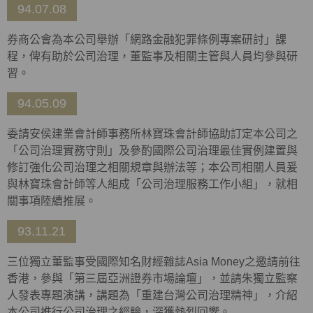
94.07.08
券商公會為本公司舉辦「網路金融犯罪條例專案研討」課
程，俾有助於公司治理，董監事及相關主管與人員均參與研
習。
94.05.09
委請安侯建業會計師事務所林寶珠會計師協助訂定本公司之
「公司治理實務守則」及參酌國際公司治理最佳實例建置與
修訂強化公司治理之相關規章與辦法等；本公司相關人員爰
與林寶珠會計師等人組成「公司治理服務工作小組」，就相
關事項陸續推展。
93.11.21
三位獨立董監事受國際知名財經雜誌Asia Money之邀請前往
香港，參與「第三屆亞洲證券市場論壇」，並請朱獨立監察
人發表專題演講，講題為「重建台灣公司治理精神」，介紹
本公司推行公司治理之經驗，深獲熱烈回響。