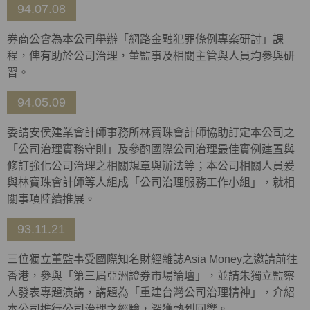
94.07.08
券商公會為本公司舉辦「網路金融犯罪條例專案研討」課
程，俾有助於公司治理，董監事及相關主管與人員均參與研
習。
94.05.09
委請安侯建業會計師事務所林寶珠會計師協助訂定本公司之
「公司治理實務守則」及參酌國際公司治理最佳實例建置與
修訂強化公司治理之相關規章與辦法等；本公司相關人員爰
與林寶珠會計師等人組成「公司治理服務工作小組」，就相
關事項陸續推展。
93.11.21
三位獨立董監事受國際知名財經雜誌Asia Money之邀請前往
香港，參與「第三屆亞洲證券市場論壇」，並請朱獨立監察
人發表專題演講，講題為「重建台灣公司治理精神」，介紹
本公司推行公司治理之經驗，深獲熱烈回響。