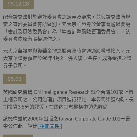
95.12.28
配合證交法對於審計委員會之定義及要求，並與證交法所規
定之審計委員會有所區別，元大京華證券於董事會通過變更
「審計及風險委員會」為「準審計暨風險管理委員會」，該
委員會依原有職權運作之。
元大京華證券與復華金控之股東臨時會通過股權轉換案，元
大京華證券預定於96年4月2日併入復華金控，成為金控之證
券子公司。
95.03
英國研究機構 CN Intelligence Research 就全台灣101家上市
上櫃公司之「公司治理」項目進行評比，本公司榮獲A級，長
期投資3.5分的評等，在國內金融機構中領先群倫
該機構並於2006年出版之Taiwan Corporate Guide 101一書
中公佈此一評比
[ 相關文件 ]