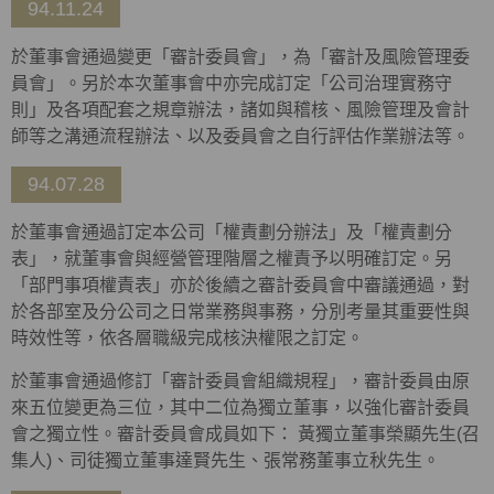
94.11.24
於董事會通過變更「審計委員會」，為「審計及風險管理委
員會」。另於本次董事會中亦完成訂定「公司治理實務守
則」及各項配套之規章辦法，諸如與稽核、風險管理及會計
師等之溝通流程辦法、以及委員會之自行評估作業辦法等。
94.07.28
於董事會通過訂定本公司「權責劃分辦法」及「權責劃分
表」，就董事會與經營管理階層之權責予以明確訂定。另
「部門事項權責表」亦於後續之審計委員會中審議通過，對
於各部室及分公司之日常業務與事務，分別考量其重要性與
時效性等，依各層職級完成核決權限之訂定。
於董事會通過修訂「審計委員會組織規程」，審計委員由原
來五位變更為三位，其中二位為獨立董事，以強化審計委員
會之獨立性。審計委員會成員如下： 黃獨立董事榮顯先生(召
集人)、司徒獨立董事達賢先生、張常務董事立秋先生。