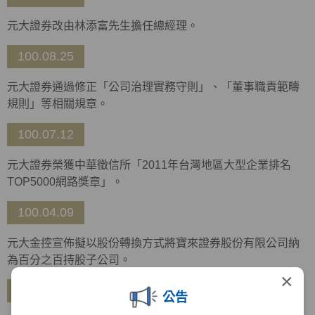
元大證券改由林添富先生擔任總經理。
100.08.25
元大證券通過修正「公司治理實務守則」、「董事職責範疇
規則」等相關規章。
100.07.12
元大證券榮獲中華徵信所「2011年台灣地區大型企業排名
TOP5000網路獎章」。
100.04.09
元大金控宣佈擬以股份轉換方式將寶來證券股份有限公司納
為百分之百持股子公司。
×
99.12.28
公告