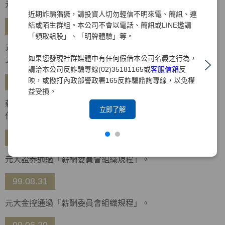
元大金控通過「企業社會責任政策及管理規則」。
近期詐騙猖獗，請投資人切勿輕信不明來電、簡訊、連
結或陌生群組。本公司不會以電話、簡訊或LINE邀請
99.10.26
「領取飆股」、「明牌體驗」等。
元大金控通過「企業社會責任實務守則」，金控及所屬集團
如果您發現社群媒體中有任何假借本公司名義之行為，
之企業均適用。
請洽本公司反詐騙專線(02)35181165或
客服信箱
反
映，或撥打內政部警政署165反詐騙諮詢專線，以免權
99.10.14
益受損。
薪酬委員會召開第一次會議，由于卓民、朱寶奎、林增吉擔
立即了解
任委員，並推選于卓民獨立董事擔任召集人。
99.09.30
元大證券通過「薪酬委員會組織規程」。
99.08.31
元大金控通過「薪酬委員會組織規程」。