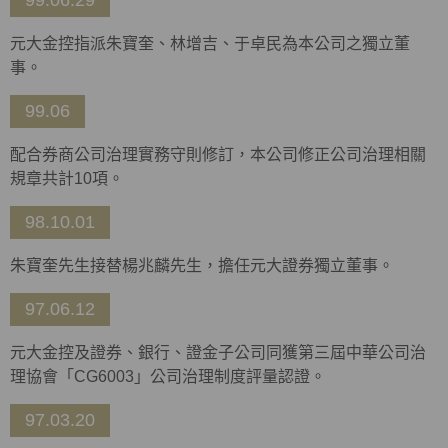
99.06.29
元大金控指派朱寶奎、林增吉、于卓民為本公司之獨立董
事。
99.06
配合券商公司治理實務守則修訂，本公司修正公司治理相關
規章共計10項。
98.10.01
朱寶奎先生接替楊兆麟先生，擔任元大證券獨立董事。
97.06.12
元大金控及證券、銀行、證金子公司同獲第三屆中華公司治
理協會「CG6003」公司治理制度評量認證。
97.03.20