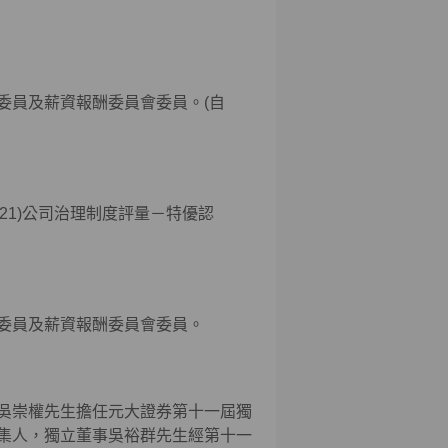
委員及薪資報酬委員會委員。(自
021)公司治理制度評量－特優認
委員及薪資報酬委員會委員。
吳崇權先生擔任元大證券第十一屆獨
集人，獨立董事吳裕群先生經第十一