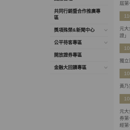
屆第
共同行銷暨合作推廣專
11
區
元大
獎項殊榮&新聞中心
證」
公平待客專區
10
開放證券專區
獨立
金融大回饋專區
10
黃乃
10
元大
券第
經第