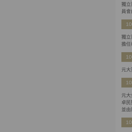
獨立
員會
10
獨立
擔任
10
元大
10
元大
卓民
並由
10