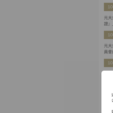
10
元大
證』
10
元大
員會
10
元大
10
獨立
會、
召集