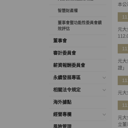
本公
智慧財產權
11
董事會暨功能性委員會績
效評估
元大
112.
董事會
11
審計委員會
元大
薪資報酬委員會
證」
永續發展專區
11
相關法令規定
元大
海外據點
11
經營專欄
元大
立董
風險管理