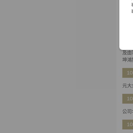
10
本公
10
元大
及由
坤鴻
10
元大
10
公司
10