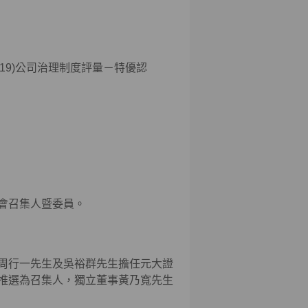
019)公司治理制度評量－特優認
會召集人暨委員。
周行一先生及吳裕群先生擔任元大證
推選為召集人，獨立董事黃乃寬先生