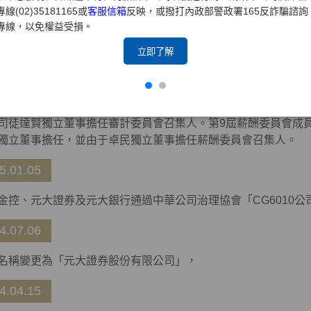
專線(02)35181165或
客服信箱
反映，或撥打內政部警政署165反詐騙諮詢
6.02.23
專線，以免權益受損。
司董事會通過修正「薪資報酬委員會組織規程」，薪酬委員會名
立即了解
5.06.01
金控指派于卓民、司徒達賢、吳壽山及賴坤鴻擔任元大證券公司
司徒達賢獨立董事擔任審計委員會召集人。第9屆薪酬委員會成
獨立董事擔任，並由于卓民獨立董事擔任薪酬委員會召集人。
5.01.05
金控、元大證券及元大銀行通過中華公司治理協會「CG6010公
4.07.06
名稱變更為「元大證券股份有限公司」，
4.04.15