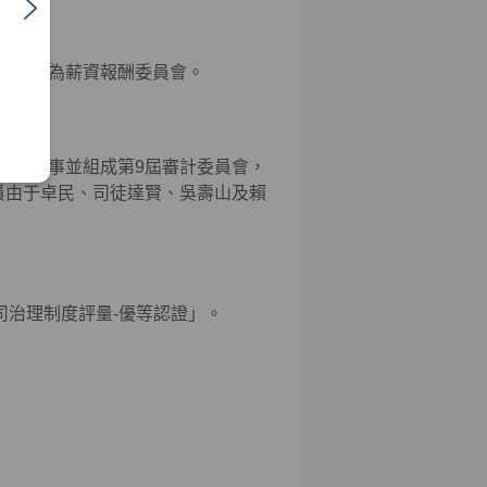
稱變更為薪資報酬委員會。
獨立董事並組成第9屆審計委員會，
員由于卓民、司徒達賢、吳壽山及賴
司治理制度評量-優等認證」。