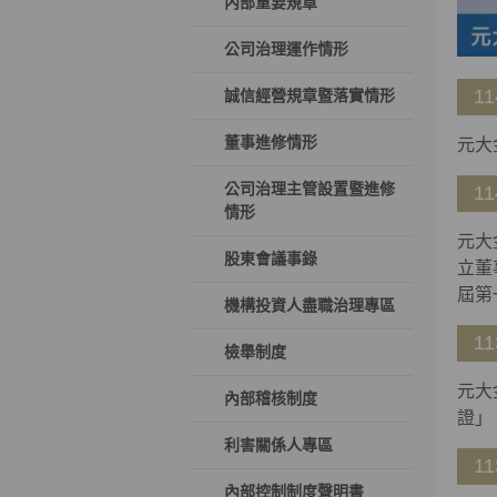
內部重要規章
公司治理運作情形
11
誠信經營規章暨落實情形
董事進修情形
元大
公司治理主管設置暨進修
11
情形
元大
股東會議事錄
立董
屆第
機構投資人盡職治理專區
11
檢舉制度
元大
內部稽核制度
證」
利害關係人專區
11
內部控制制度聲明書