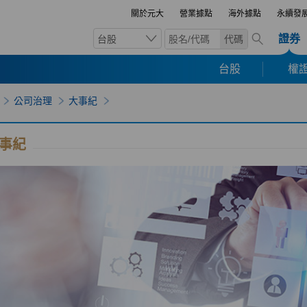
關於元大
營業據點
海外據點
永續發
證券
台股
代碼
台股
權證
公司治理
大事紀
事紀