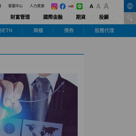
展
客服中心
人力資源
財富管理
國際金融
期貨
投顧
/ETN
興櫃
債券
股務代理