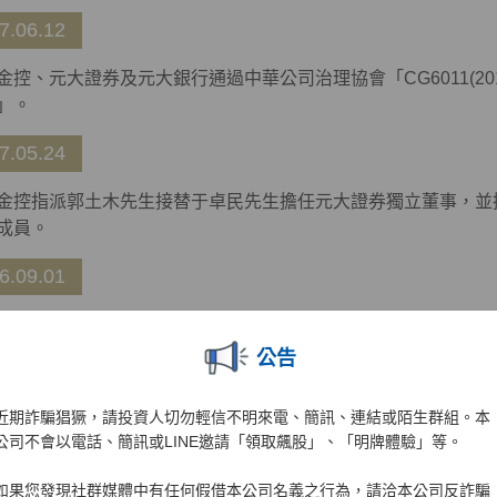
7.06.12
金控、元大證券及元大銀行通過中華公司治理協會「CG6011(20
」。
7.05.24
金控指派郭土木先生接替于卓民先生擔任元大證券獨立董事，並
成員。
6.09.01
金控指派黃乃寬先生擔任元大證券公司獨立董事，並擔任審計委
公告
6.06.01
近期詐騙猖獗，請投資人切勿輕信不明來電、簡訊、連結或陌生群組。本
董事司徒達賢先生請辭，改由洪慶山先生及張傳栗先生擔任元大
公司不會以電話、簡訊或LINE邀請「領取飆股」、「明牌體驗」等。
薪資報酬委員會成員。于卓民獨立董事擔任審計委員會召集人、
人。
如果您發現社群媒體中有任何假借本公司名義之行為，請洽本公司反詐騙