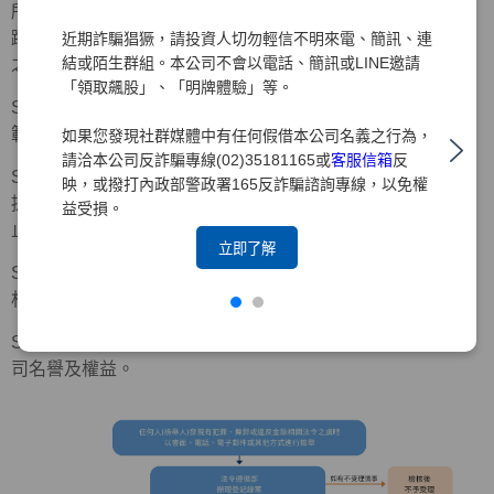
所有經檢舉管道所檢舉之事件，本公司均妥善記錄並謹慎追
蹤處理，若案件調查屬實，將依「檢舉制度實施辦法」規定
近期詐騙猖獗，請投資人切勿輕信不明來電、簡訊、連
結或陌生群組。本公司不會以電話、簡訊或LINE邀請
之下列程序處理。
「領取飆股」、「明牌體驗」等。
Step 1：立即要求被檢舉人停止相關行為，並預為必要之防
範或緊急應變措施。
如果您發現社群媒體中有任何假借本公司名義之行為，
請洽本公司反詐騙專線(02)35181165或
客服信箱
反
Step 2：由被檢舉人所屬部門主管或被檢舉事項之權責單位
映，或撥打內政部警政署165反詐騙諮詢專線，以免權
提出書面檢討改善措施，交由調查單位追蹤至改善完成為
益受損。
止。
立即了解
Step 3：涉及重大違規或有致本公司受重大損害之虞者，由
相關部門另向審計委員會報告後續處理及檢討改善措施。
Step 4：必要時，透過法律程序請求損害賠償，以維護本公
司名譽及權益。