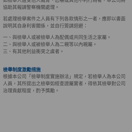
如檢舉人遭受他人威脅、恐嚇或其他不利行為者，本公司將
協助其報請警察機關處理。
若處理檢舉案件之人員有下列各款情形之一者，應即以書面
說明其自身利害關係，並自行簽請迴避：
一、與檢舉人或被檢舉人為配偶或共同生活之家屬。
二、與檢舉人或被檢舉人為二親等以內親屬。
三、有其他利益衝突之虞者。
檢舉制度激勵措施
根據本公司「檢舉制度實施辦法」規定，若檢舉人為本公司
人員，其所提出之檢舉如經查證屬實者，得依其檢舉對公司
治理貢獻程度，酌予獎勵。