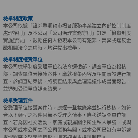
檢舉制度政策
本公司依據「證券暨期貨市場各服務事業建立內部控制制度
處理準則」及本公司「公司治理實務守則」訂定「檢舉制度
實施辦法」，鼓勵任何人發現本公司有犯罪、舞弊或違反金
融相關法令之虞時，均得提出檢舉。
檢舉制度權責單位
本公司檢舉制度受理單位為法令遵循部、調查單位為稽核
部。調查單位若接獲案件，應就檢舉內容及相關事證進行調
查，於調查結束後，將調查結果與處理建議作成書面報告，
並通知受理單位調查結果。
檢舉受理要件
當受理單位接獲案件時，應逐一登載錄案並進行檢核，如符
合以下類型之案件且無不受理之情事，應移送調查單位調
查。若為因社交活動、家庭或親屬關係所生私人爭議，或與
本公司或本公司之子公司業務無關，或本公司已訂有申訴或
處理程序之疑義等情形，則不適用本檢舉制度。