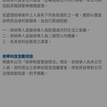
如檢舉人遭受他人威脅、恐嚇或其他不利行為者，本公司將
協助其報請警察機關處理。
若處理檢舉案件之人員有下列各款情形之一者，應即以書面
說明其自身利害關係，並自行簽請迴避：
一、與檢舉人或被檢舉人為配偶或共同生活之家屬。
二、與檢舉人或被檢舉人為二親等以內親屬。
三、有其他利益衝突之虞者。
檢舉制度激勵措施
根據本公司「檢舉制度實施辦法」規定，若檢舉人為本公司
人員，其所提出之檢舉如經查證屬實者，得依其檢舉對公司
治理貢獻程度，酌予獎勵。