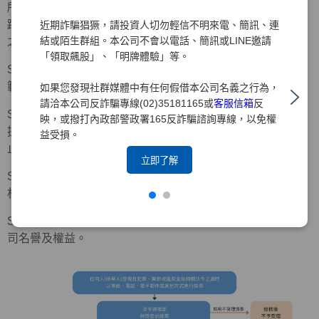
所有經檢舉管道所檢舉之事件，本公司均妥善記錄並謹慎追
蹤處理，若案件調查屬實，將依「檢舉制度實施辦法」規定
近期詐騙猖獗，請投資人切勿輕信不明來電、簡訊、連
結或陌生群組。本公司不會以電話、簡訊或LINE邀請
之下列程序處理。
「領取飆股」、「明牌體驗」等。
Step 1：立即要求被檢舉人停止相關行為，並預為必要之防
範或緊急應變措施。
如果您發現社群媒體中有任何假借本公司名義之行為，
請洽本公司反詐騙專線(02)35181165或
客服信箱
反
Step 2：由被檢舉人所屬部門主管或被檢舉事項之權責單位
映，或撥打內政部警政署165反詐騙諮詢專線，以免權
提出書面檢討改善措施，交由調查單位追蹤至改善完成為
益受損。
止。
立即了解
Step 3：涉及重大違規或有致本公司受重大損害之虞者，由
相關部門另向審計委員會報告後續處理及檢討改善措施。
Step 4：必要時，透過法律程序請求損害賠償，以維護本公
司名譽及權益。