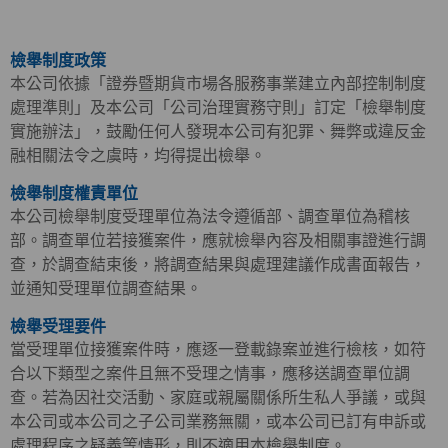
檢舉制度政策
本公司依據「證券暨期貨市場各服務事業建立內部控制制度
處理準則」及本公司「公司治理實務守則」訂定「檢舉制度
實施辦法」，鼓勵任何人發現本公司有犯罪、舞弊或違反金
融相關法令之虞時，均得提出檢舉。
檢舉制度權責單位
本公司檢舉制度受理單位為法令遵循部、調查單位為稽核
部。調查單位若接獲案件，應就檢舉內容及相關事證進行調
查，於調查結束後，將調查結果與處理建議作成書面報告，
並通知受理單位調查結果。
檢舉受理要件
當受理單位接獲案件時，應逐一登載錄案並進行檢核，如符
合以下類型之案件且無不受理之情事，應移送調查單位調
查。若為因社交活動、家庭或親屬關係所生私人爭議，或與
本公司或本公司之子公司業務無關，或本公司已訂有申訴或
處理程序之疑義等情形，則不適用本檢舉制度。