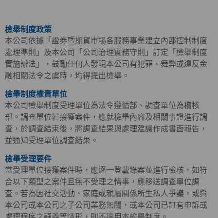
檢舉制度政策
本公司依據「證券暨期貨市場各服務事業建立內部控制制度
處理準則」及本公司「公司治理實務守則」訂定「檢舉制度
實施辦法」，鼓勵任何人發現本公司有犯罪、舞弊或違反金
融相關法令之虞時，均得提出檢舉。
檢舉制度權責單位
本公司檢舉制度受理單位為法令遵循部、調查單位為稽核
部。調查單位若接獲案件，應就檢舉內容及相關事證進行調
查，於調查結束後，將調查結果與處理建議作成書面報告，
並通知受理單位調查結果。
檢舉受理要件
當受理單位接獲案件時，應逐一登載錄案並進行檢核，如符
合以下類型之案件且無不受理之情事，應移送調查單位調
查。若為因社交活動、家庭或親屬關係所生私人爭議，或與
本公司或本公司之子公司業務無關，或本公司已訂有申訴或
處理程序之疑義等情形，則不適用本檢舉制度。