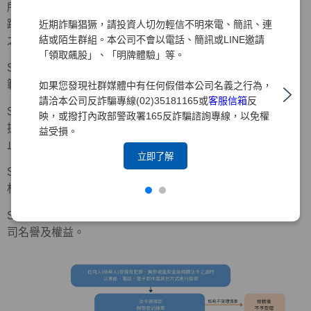
所有經檢舉管道所檢舉之事件，本公司均妥善記錄並謹慎追
蹤處理，若案件調查屬實，將依「檢舉制度實施辦法」規定
近期詐騙猖獗，請投資人切勿輕信不明來電、簡訊、連
結或陌生群組。本公司不會以電話、簡訊或LINE邀請
之下列程序處理。
「領取飆股」、「明牌體驗」等。
Step 1：立即要求被檢舉人停止相關行為，並預為必要之防
範或緊急應變措施。
如果您發現社群媒體中有任何假借本公司名義之行為，
請洽本公司反詐騙專線(02)35181165或
客服信箱
反
Step 2：由被檢舉人所屬部門主管或被檢舉事項之權責單位
映，或撥打內政部警政署165反詐騙諮詢專線，以免權
提出書面檢討改善措施，交由調查單位追蹤至改善完成為
益受損。
止。
立即了解
Step 3：涉及重大違規或有致本公司受重大損害之虞者，由
相關部門另向審計委員會報告後續處理及檢討改善措施。
Step 4：必要時，透過法律程序請求損害賠償，以維護本公
司名譽及權益。