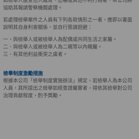
如檢舉人遭受他人威脅、恐嚇或其他不利行為者，本公司將
協助其報請警察機關處理。
若處理檢舉案件之人員有下列各款情形之一者，應即以書面
說明其自身利害關係，並自行簽請迴避：
一、與檢舉人或被檢舉人為配偶或共同生活之家屬。
二、與檢舉人或被檢舉人為二親等以內親屬。
三、有其他利益衝突之虞者。
檢舉制度激勵措施
根據本公司「檢舉制度實施辦法」規定，若檢舉人為本公司
人員，其所提出之檢舉如經查證屬實者，得依其檢舉對公司
治理貢獻程度，酌予獎勵。