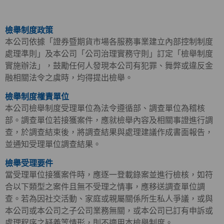
檢舉制度政策
本公司依據「證券暨期貨市場各服務事業建立內部控制制度
處理準則」及本公司「公司治理實務守則」訂定「檢舉制度
實施辦法」，鼓勵任何人發現本公司有犯罪、舞弊或違反金
融相關法令之虞時，均得提出檢舉。
檢舉制度權責單位
本公司檢舉制度受理單位為法令遵循部、調查單位為稽核
部。調查單位若接獲案件，應就檢舉內容及相關事證進行調
查，於調查結束後，將調查結果與處理建議作成書面報告，
並通知受理單位調查結果。
檢舉受理要件
當受理單位接獲案件時，應逐一登載錄案並進行檢核，如符
合以下類型之案件且無不受理之情事，應移送調查單位調
查。若為因社交活動、家庭或親屬關係所生私人爭議，或與
本公司或本公司之子公司業務無關，或本公司已訂有申訴或
處理程序之疑義等情形，則不適用本檢舉制度。