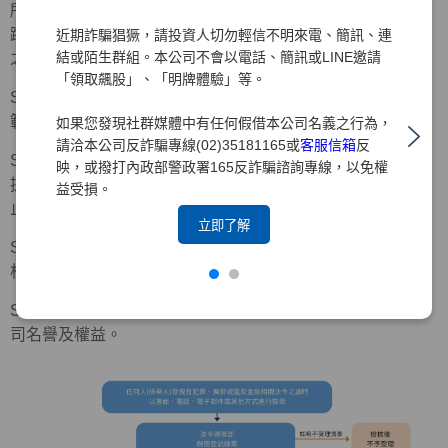
所有經檢舉管道所檢舉之事件，本公司均妥善記錄並謹慎追
蹤處理，若案件調查屬實，將依「檢舉制度實施辦法」規定
近期詐騙猖獗，請投資人切勿輕信不明來電、簡訊、連
結或陌生群組。本公司不會以電話、簡訊或LINE邀請
之下列程序處理。
「領取飆股」、「明牌體驗」等。
Step 1：立即要求被檢舉人停止相關行為，並預為必要之防
範或緊急應變措施。
如果您發現社群媒體中有任何假借本公司名義之行為，
請洽本公司反詐騙專線(02)35181165或
客服信箱
反
Step 2：由被檢舉人所屬部門主管或被檢舉事項之權責單位
映，或撥打內政部警政署165反詐騙諮詢專線，以免權
提出書面檢討改善措施，交由調查單位追蹤至改善完成為
益受損。
止。
立即了解
Step 3：涉及重大違規或有致本公司受重大損害之虞者，由
相關部門另向審計委員會報告後續處理及檢討改善措施。
Step 4：必要時，透過法律程序請求損害賠償，以維護本公
司名譽及權益。