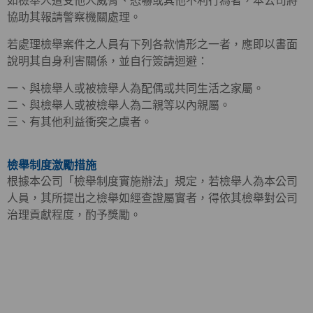
如檢舉人遭受他人威脅、恐嚇或其他不利行為者，本公司將
協助其報請警察機關處理。
若處理檢舉案件之人員有下列各款情形之一者，應即以書面
說明其自身利害關係，並自行簽請迴避：
一、與檢舉人或被檢舉人為配偶或共同生活之家屬。
二、與檢舉人或被檢舉人為二親等以內親屬。
三、有其他利益衝突之虞者。
檢舉制度激勵措施
根據本公司「檢舉制度實施辦法」規定，若檢舉人為本公司
人員，其所提出之檢舉如經查證屬實者，得依其檢舉對公司
治理貢獻程度，酌予獎勵。