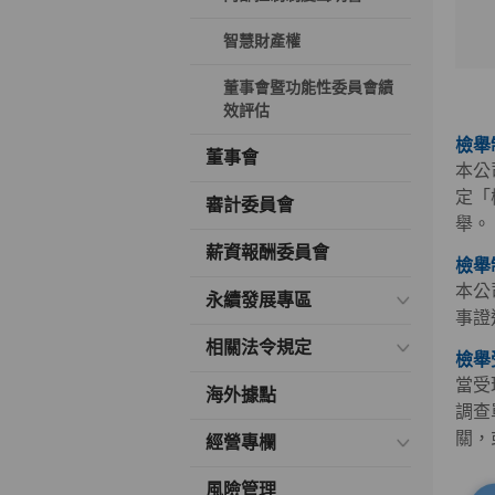
智慧財產權
董事會暨功能性委員會績
效評估
檢舉
董事會
本公
定「
審計委員會
舉。
薪資報酬委員會
檢舉
本公
永續發展專區
事證
相關法令規定
檢舉
當受
海外據點
調查
關，
經營專欄
風險管理