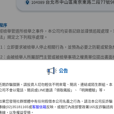
程序
經檢舉管道所檢舉之事件，本公司均妥善記錄並謹慎追蹤處理，
法」規定之下列程序處理。
ep 1：立即要求被檢舉人停止相關行為，並預為必要之防範或緊
ep 2：由被檢舉人所屬部門主管或被檢舉事項之權責單位提出書
完成為止。
公告
ep 3：涉及重大違規或有致本公司受重大損害之虞者，由相關部
措施。
近期詐騙猖獗，請投資人切勿輕信不明來電、簡訊、連結或陌生群組。本
ep 4：必要時，透過法律程序請求損害賠償，以維護本公司名譽及
公司不會以電話、簡訊或LINE邀請「領取飆股」、「明牌體驗」等。
如果您發現社群媒體中有任何假借本公司名義之行為，請洽本公司反詐騙
專線(02)35181165或
客服信箱
反映，或撥打內政部警政署165反詐騙諮詢
專線，以免權益受損。