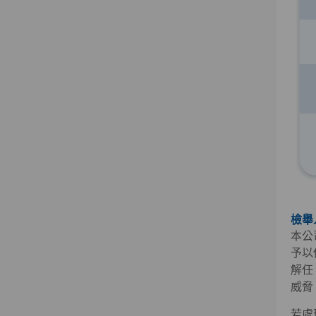
檢舉
本公
予以
解任
威脅
若處