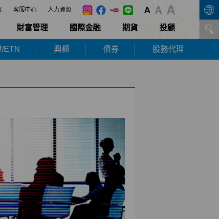
展
客服中心
人力資源
財富管理
國際金融
期貨
投顧
/ETN
興櫃
債券
股務代理