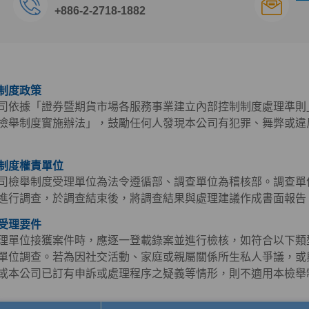
+886-2-2718-1882
制度政策
司依據「證券暨期貨市場各服務事業建立內部控制制度處理準則
檢舉制度實施辦法」，鼓勵任何人發現本公司有犯罪、舞弊或違
制度權責單位
司檢舉制度受理單位為法令遵循部、調查單位為稽核部。調查單
進行調查，於調查結束後，將調查結果與處理建議作成書面報告
受理要件
理單位接獲案件時，應逐一登載錄案並進行檢核，如符合以下類
單位調查。若為因社交活動、家庭或親屬關係所生私人爭議，或
或本公司已訂有申訴或處理程序之疑義等情形，則不適用本檢舉