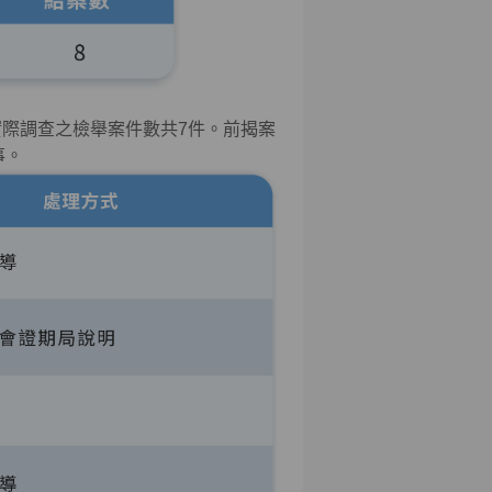
實際調查之檢舉案件數共
7
件。前揭案
事。