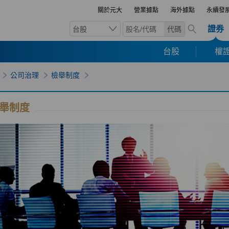
關於元大
營業據點
海外據點
永續發
證券
台股
代碼
台股
權證
公司治理
檢舉制度
舉制度