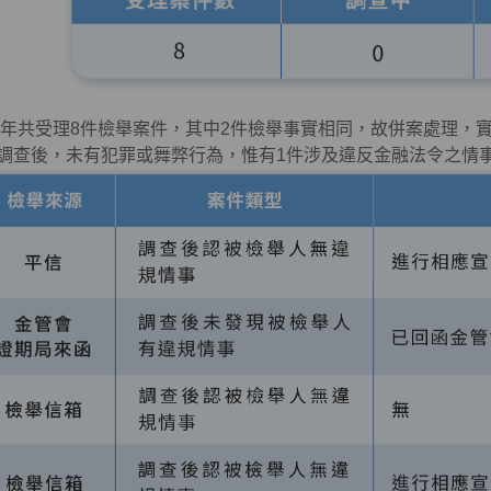
25年共受理
8
件檢舉案件，其中
2
件檢舉事實相同，故併案處理，
調查後，未有犯罪或舞弊行為，惟有
1
件涉及違反金融法令之情