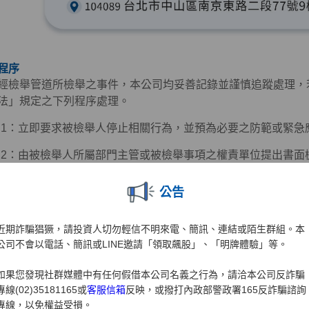
程序
經檢舉管道所檢舉之事件，本公司均妥善記錄並謹慎追蹤處理，
法」規定之下列程序處理。
ep 1：立即要求被檢舉人停止相關行為，並預為必要之防範或緊
ep 2：由被檢舉人所屬部門主管或被檢舉事項之權責單位提出書
完成為止。
公告
ep 3：涉及重大違規或有致本公司受重大損害之虞者，由相關部
措施。
近期詐騙猖獗，請投資人切勿輕信不明來電、簡訊、連結或陌生群組。本
ep 4：必要時，透過法律程序請求損害賠償，以維護本公司名譽及
公司不會以電話、簡訊或LINE邀請「領取飆股」、「明牌體驗」等。
如果您發現社群媒體中有任何假借本公司名義之行為，請洽本公司反詐騙
專線(02)35181165或
客服信箱
反映，或撥打內政部警政署165反詐騙諮詢
專線，以免權益受損。