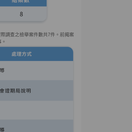
實際調查之檢舉案件數共
7
件。前揭案
事。