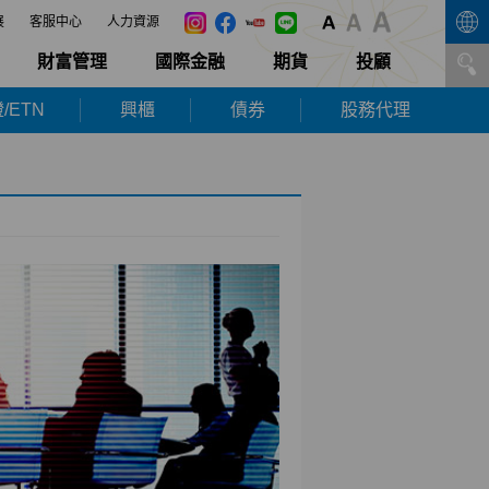
展
客服中心
人力資源
財富管理
國際金融
期貨
投顧
/ETN
興櫃
債券
股務代理