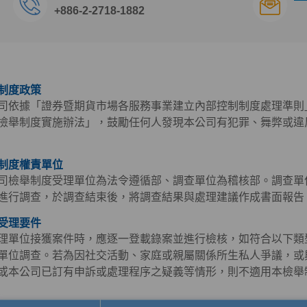
+886-2-2718-1882
制度政策
司依據「證券暨期貨市場各服務事業建立內部控制制度處理準則
檢舉制度實施辦法」，鼓勵任何人發現本公司有犯罪、舞弊或違
制度權責單位
司檢舉制度受理單位為法令遵循部、調查單位為稽核部。調查單
進行調查，於調查結束後，將調查結果與處理建議作成書面報告
受理要件
理單位接獲案件時，應逐一登載錄案並進行檢核，如符合以下類
單位調查。若為因社交活動、家庭或親屬關係所生私人爭議，或
或本公司已訂有申訴或處理程序之疑義等情形，則不適用本檢舉