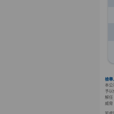
檢舉
本公
予以
解任
威脅
若處