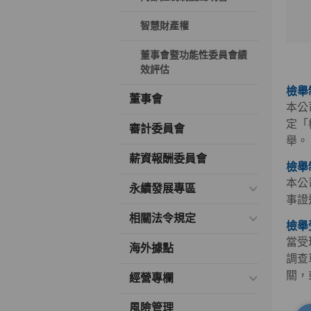
智慧財產權
董事會暨功能性委員會績
效評估
檢舉
董事會
本公
定「
審計委員會
舉。
薪資報酬委員會
檢舉
本公
永續發展專區
事證
相關法令規定
檢舉
當受
海外據點
調查
關，
經營專欄
風險管理