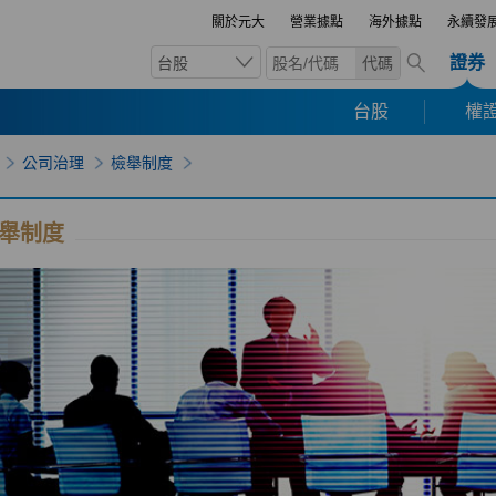
關於元大
營業據點
海外據點
永續發
證券
台股
代碼
台股
權證
公司治理
檢舉制度
舉制度