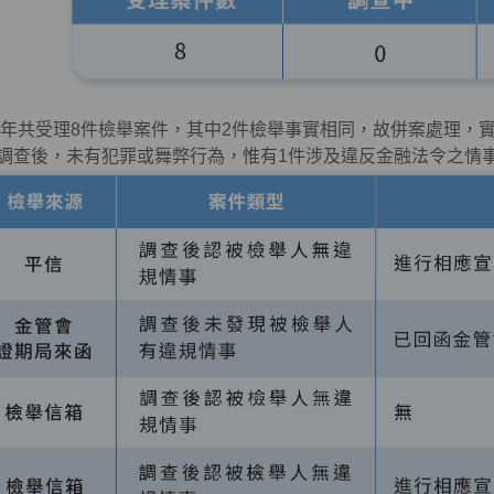
25年共受理
8
件檢舉案件，其中
2
件檢舉事實相同，故併案處理，
調查後，未有犯罪或舞弊行為，惟有
1
件涉及違反金融法令之情