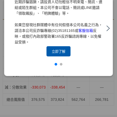
近期詐騙猖獗，請投資人切勿輕信不明來電、簡訊、連
結或陌生群組。本公司不會以電話、簡訊或LINE邀請
年底值
VaR平均
風險別
VaR最大值
VaR最小值
「領取飆股」、「明牌體驗」等。
114/12/31
值
如果您發現社群媒體中有任何假借本公司名義之行為，
股權風險
418,426
371,043
528,908
264,044
請洽本公司反詐騙專線(02)35181165或
客服信箱
反
映，或撥打內政部警政署165反詐騙諮詢專線，以免權
利率風險
96,615
155,709
232,839
91,949
益受損。
匯率風險
158,455
137,958
178,789
81,282
立即了解
商品風險
33,152
47,568
103,023
15,730
小計
706,648
712,278
—
—
減：分散效果
-330,073
-338,454
—
—
總合風險值
376,575
373,824
562,764
266,781