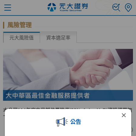
風險管理
元大風險值
資本適足率
本公司114年度交易部位風險值(99%, 1 day VaR)資訊揭露如
×
下表：
公告
(單位:新台幣仟元 )