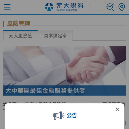
風險管理
元大風險值
資本適足率
本公司114年度交易部位風險值(99%, 1 day VaR)資訊揭露如
×
下表：
公告
(單位:新台幣仟元 )