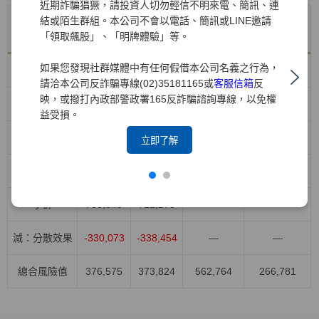
近期詐騙猖獗，請投資人切勿輕信不明來電、簡訊、連
結或陌生群組。本公司不會以電話、簡訊或LINE邀請
年底值
VaR平均
風險別
VaR最大值
VaR最小值
「領取飆股」、「明牌體驗」等。
114/12/31
值
如果您發現社群媒體中有任何假借本公司名義之行為，
股權風險
418,426
371,043
528,908
264,044
請洽本公司反詐騙專線(02)35181165或
客服信箱
反
映，或撥打內政部警政署165反詐騙諮詢專線，以免權
利率風險
96,615
155,709
232,839
91,949
益受損。
匯率風險
158,455
137,958
178,789
81,282
立即了解
商品風險
33,152
47,568
103,023
15,730
小計
706,648
712,278
—
—
減：分散效果
-330,073
-338,454
—
—
總合風險值
376,575
373,824
562,764
266,781