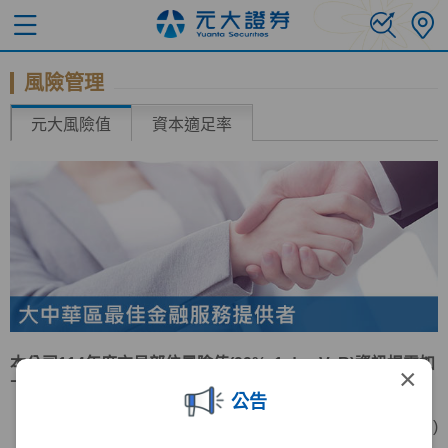
風險管理
元大風險值
資本適足率
本公司114年度交易部位風險值(99%, 1 day VaR)資訊揭露如
×
下表：
公告
(單位:新台幣仟元 )