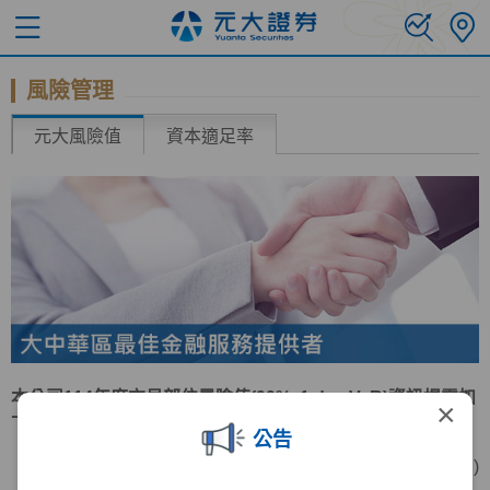
風險管理
元大風險值
資本適足率
本公司114年度交易部位風險值(99%, 1 day VaR)資訊揭露如
×
下表：
公告
(單位:新台幣仟元 )