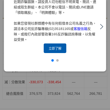
近期詐騙猖獗，請投資人切勿輕信不明來電、簡訊、連
結或陌生群組。本公司不會以電話、簡訊或LINE邀請
年底值
VaR平均
風險別
VaR最大值
VaR最小值
「領取飆股」、「明牌體驗」等。
114/12/31
值
如果您發現社群媒體中有任何假借本公司名義之行為，
股權風險
418,426
371,043
528,908
264,044
請洽本公司反詐騙專線(02)35181165或
客服信箱
反
映，或撥打內政部警政署165反詐騙諮詢專線，以免權
利率風險
96,615
155,709
232,839
91,949
益受損。
匯率風險
158,455
137,958
178,789
81,282
立即了解
商品風險
33,152
47,568
103,023
15,730
小計
706,648
712,278
—
—
減：分散效果
-330,073
-338,454
—
—
總合風險值
376,575
373,824
562,764
266,781