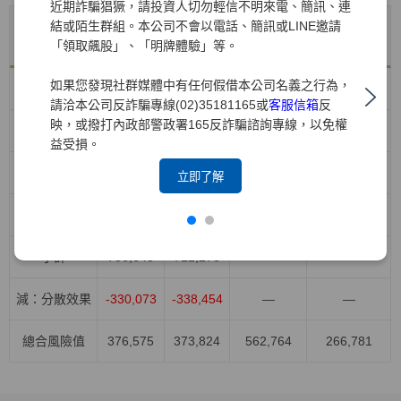
近期詐騙猖獗，請投資人切勿輕信不明來電、簡訊、連
結或陌生群組。本公司不會以電話、簡訊或LINE邀請
年底值
VaR平均
風險別
VaR最大值
VaR最小值
「領取飆股」、「明牌體驗」等。
114/12/31
值
如果您發現社群媒體中有任何假借本公司名義之行為，
股權風險
418,426
371,043
528,908
264,044
請洽本公司反詐騙專線(02)35181165或
客服信箱
反
映，或撥打內政部警政署165反詐騙諮詢專線，以免權
利率風險
96,615
155,709
232,839
91,949
益受損。
匯率風險
158,455
137,958
178,789
81,282
立即了解
商品風險
33,152
47,568
103,023
15,730
小計
706,648
712,278
—
—
減：分散效果
-330,073
-338,454
—
—
總合風險值
376,575
373,824
562,764
266,781