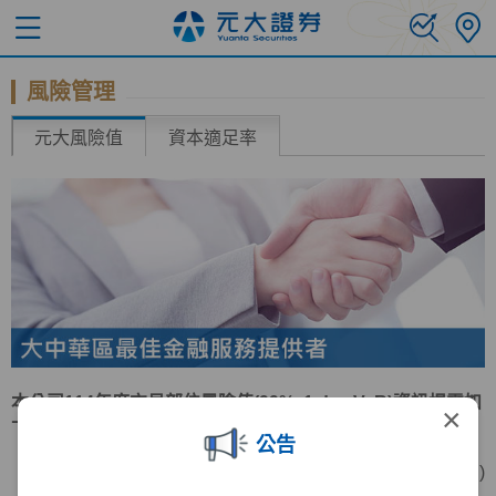
風險管理
元大風險值
資本適足率
本公司114年度交易部位風險值(99%, 1 day VaR)資訊揭露如
×
下表：
公告
(單位:新台幣仟元 )