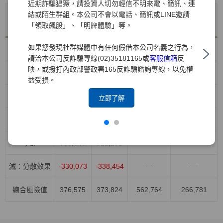
近期詐騙猖獗，請投資人切勿輕信不明來電、簡訊、連
結或陌生群組。本公司不會以電話、簡訊或LINE邀請
年底值
VaR平均
風險別
VaR最大值
VaR最小值
「領取飆股」、「明牌體驗」等。
114/12/31
值
如果您發現社群媒體中有任何假借本公司名義之行為，
股權風險
418,426
371,043
528,908
264,044
請洽本公司反詐騙專線(02)35181165或
客服信箱
反
映，或撥打內政部警政署165反詐騙諮詢專線，以免權
利率風險
96,615
155,709
232,839
91,949
益受損。
匯率風險
158,455
137,958
178,789
81,282
立即了解
商品風險
33,152
47,568
103,023
15,730
小計
706,648
712,278
—
—
減：分散效果
-330,073
-338,454
—
—
總合風險值
376,575
373,824
562,764
266,781