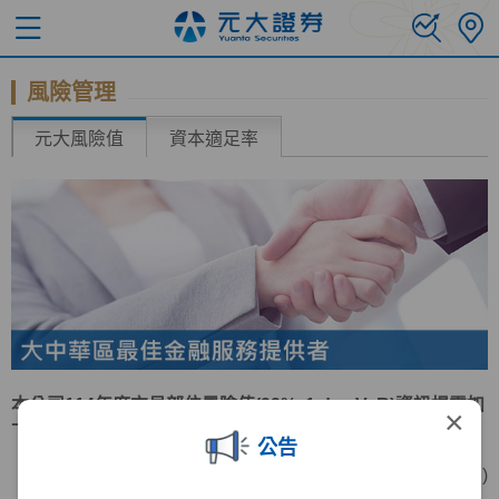
風險管理
元大風險值
資本適足率
本公司114年度交易部位風險值(99%, 1 day VaR)資訊揭露如
×
下表：
公告
(單位:新台幣仟元 )