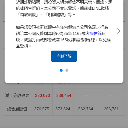
近期詐騙猖獗，請投資人切勿輕信不明來電、簡訊、連
結或陌生群組。本公司不會以電話、簡訊或LINE邀請
年底值
VaR平均
風險別
VaR最大值
VaR最小值
「領取飆股」、「明牌體驗」等。
114/12/31
值
如果您發現社群媒體中有任何假借本公司名義之行為，
股權風險
418,426
371,043
528,908
264,044
請洽本公司反詐騙專線(02)35181165或
客服信箱
反
映，或撥打內政部警政署165反詐騙諮詢專線，以免權
利率風險
96,615
155,709
232,839
91,949
益受損。
匯率風險
158,455
137,958
178,789
81,282
立即了解
商品風險
33,152
47,568
103,023
15,730
小計
706,648
712,278
—
—
減：分散效果
-330,073
-338,454
—
—
總合風險值
376,575
373,824
562,764
266,781