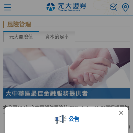
風險管理
元大風險值
資本適足率
本公司114年度交易部位風險值(99%, 1 day VaR)資訊揭露如
×
下表：
公告
(單位:新台幣仟元 )