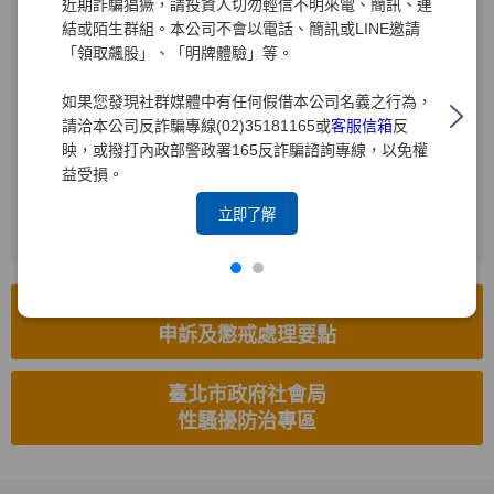
近期詐騙猖獗，請投資人切勿輕信不明來電、簡訊、連
結或陌生群組。本公司不會以電話、簡訊或LINE邀請
受理電話
「領取飆股」、「明牌體驗」等。
(02)2719-1715
如果您發現社群媒體中有任何假借本公司名義之行為，
電子信箱
請洽本公司反詐騙專線(02)35181165或
客服信箱
反
hr8585.brk@yuanta.com
映，或撥打內政部警政署165反詐騙諮詢專線，以免權
益受損。
受理傳真
(02)2514-8626
立即了解
工作場所性騷擾防治措施、
申訴及懲戒處理要點
臺北市政府社會局
性騷擾防治專區