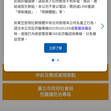
近期詐騙猖獗，請投資人切勿輕信不明來電、簡訊、連
結或陌生群組。本公司不會以電話、簡訊或LINE邀請
受理電話
「領取飆股」、「明牌體驗」等。
(02)2719-1715
如果您發現社群媒體中有任何假借本公司名義之行為，
電子信箱
請洽本公司反詐騙專線(02)35181165或
客服信箱
反
hr8585.brk@yuanta.com
映，或撥打內政部警政署165反詐騙諮詢專線，以免權
益受損。
受理傳真
(02)2514-8626
立即了解
工作場所性騷擾防治措施、
申訴及懲戒處理要點
臺北市政府社會局
性騷擾防治專區