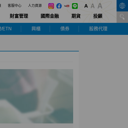
展
客服中心
人力資源
財富管理
國際金融
期貨
投顧
/ETN
興櫃
債券
股務代理