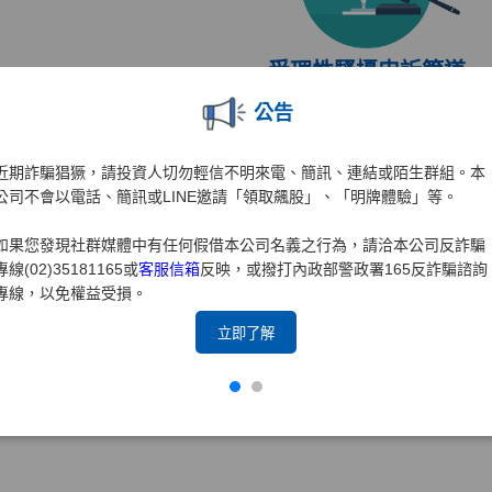
受理性騷擾申訴管道
公告
受理單位
受
人力資源部
(0
近期詐騙猖獗，請投資人切勿輕信不明來電、簡訊、連結或陌生群組。本
電子信箱
受
公司不會以電話、簡訊或LINE邀請「領取飆股」、「明牌體驗」等。
hr8585.brk@yuanta.com
(0
如果您發現社群媒體中有任何假借本公司名義之行為，請洽本公司反詐騙
專線(02)35181165或
客服信箱
反映，或撥打內政部警政署165反詐騙諮詢
專線，以免權益受損。
工作場所性騷擾防治措施、
立即了解
申訴及懲戒處理要點