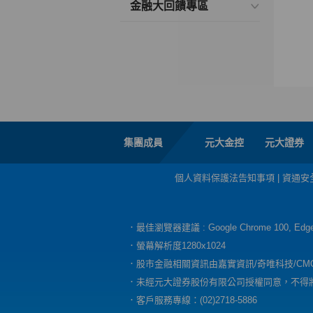
金融大回饋專區
集團成員
元大金控
元大證券
個人資料保護法告知事項
|
資通安
．最佳瀏覽器建議 : Google Chrome 100, E
．螢幕解析度1280x1024
．股市金融相關資訊由嘉實資訊/奇唯科技/CM
．未經元大證券股份有限公司授權同意，不得
．客戶服務專線：(02)2718-5886