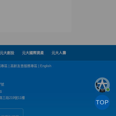
元大創投
元大國際資產
元大人壽
務專區
|
高齡友善服務專區
|
English
7號
m
三段219號11樓
TOP