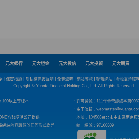
元大銀行
元大證金
元大投信
元大投顧
元大期貨
全
|
保密措施
|
隱私權保護聲明
|
免責聲明
|
網站導覽
|
聯盟網站
|
金融友善服
Copyright © Yuanta Financial Holding Co., Ltd. All Rights Reserved.
dge 100以上等版本
．許可證號：111年金管證總字第003
．電子信箱：
webmaster@yuanta.co
ONEY/錢塘潮公司提供
．地址：104506台北市中山區南京東路
將網站內容轉載於任何形式媒體
．統一編號：97160609