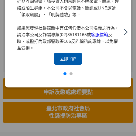
近期詐騙猖獗，請投資人切勿輕信不明來電、簡訊、連
結或陌生群組。本公司不會以電話、簡訊或LINE邀請
受理電話
「領取飆股」、「明牌體驗」等。
(02)2719-1715
如果您發現社群媒體中有任何假借本公司名義之行為，
電子信箱
請洽本公司反詐騙專線(02)35181165或
客服信箱
反
hr8585.brk@yuanta.com
映，或撥打內政部警政署165反詐騙諮詢專線，以免權
益受損。
受理傳真
(02)2514-8626
立即了解
工作場所性騷擾防治措施、
申訴及懲戒處理要點
臺北市政府社會局
性騷擾防治專區