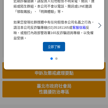
近期詐騙猖獗，請投資人切勿輕信不明來電、簡訊、連
結或陌生群組。本公司不會以電話、簡訊或LINE邀請
受理電話
「領取飆股」、「明牌體驗」等。
(02)2719-1715
如果您發現社群媒體中有任何假借本公司名義之行為，
電子信箱
請洽本公司反詐騙專線(02)35181165或
客服信箱
反
hr8585.brk@yuanta.com
映，或撥打內政部警政署165反詐騙諮詢專線，以免權
益受損。
受理傳真
(02)2514-8626
立即了解
工作場所性騷擾防治措施、
申訴及懲戒處理要點
臺北市政府社會局
性騷擾防治專區