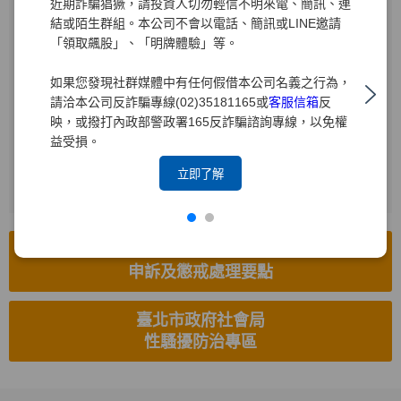
近期詐騙猖獗，請投資人切勿輕信不明來電、簡訊、連
結或陌生群組。本公司不會以電話、簡訊或LINE邀請
受理電話
「領取飆股」、「明牌體驗」等。
(02)2719-1715
如果您發現社群媒體中有任何假借本公司名義之行為，
電子信箱
請洽本公司反詐騙專線(02)35181165或
客服信箱
反
hr8585.brk@yuanta.com
映，或撥打內政部警政署165反詐騙諮詢專線，以免權
益受損。
受理傳真
(02)2514-8626
立即了解
工作場所性騷擾防治措施、
申訴及懲戒處理要點
臺北市政府社會局
性騷擾防治專區