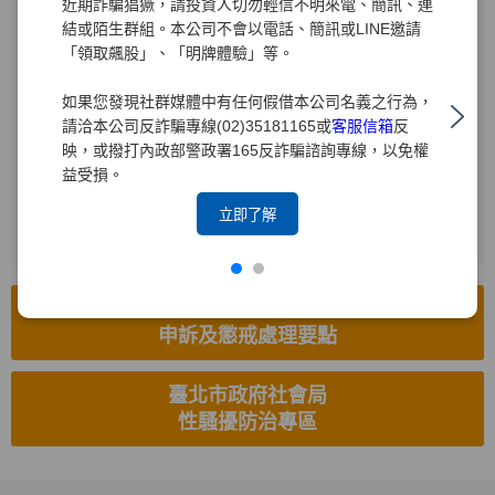
近期詐騙猖獗，請投資人切勿輕信不明來電、簡訊、連
結或陌生群組。本公司不會以電話、簡訊或LINE邀請
受理電話
「領取飆股」、「明牌體驗」等。
(02)2719-1715
如果您發現社群媒體中有任何假借本公司名義之行為，
電子信箱
請洽本公司反詐騙專線(02)35181165或
客服信箱
反
hr8585.brk@yuanta.com
映，或撥打內政部警政署165反詐騙諮詢專線，以免權
益受損。
受理傳真
(02)2514-8626
立即了解
工作場所性騷擾防治措施、
申訴及懲戒處理要點
臺北市政府社會局
性騷擾防治專區