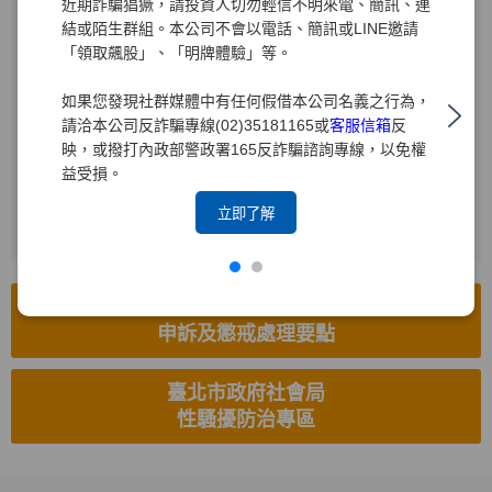
近期詐騙猖獗，請投資人切勿輕信不明來電、簡訊、連
結或陌生群組。本公司不會以電話、簡訊或LINE邀請
受理電話
「領取飆股」、「明牌體驗」等。
(02)2719-1715
如果您發現社群媒體中有任何假借本公司名義之行為，
電子信箱
請洽本公司反詐騙專線(02)35181165或
客服信箱
反
hr8585.brk@yuanta.com
映，或撥打內政部警政署165反詐騙諮詢專線，以免權
益受損。
受理傳真
(02)2514-8626
立即了解
工作場所性騷擾防治措施、
申訴及懲戒處理要點
臺北市政府社會局
性騷擾防治專區