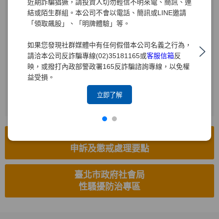
近期詐騙猖獗，請投資人切勿輕信不明來電、簡訊、連
結或陌生群組。本公司不會以電話、簡訊或LINE邀請
受理電話
「領取飆股」、「明牌體驗」等。
(02)2719-1715
如果您發現社群媒體中有任何假借本公司名義之行為，
電子信箱
請洽本公司反詐騙專線(02)35181165或
客服信箱
反
hr8585.brk@yuanta.com
映，或撥打內政部警政署165反詐騙諮詢專線，以免權
益受損。
受理傳真
(02)2514-8626
立即了解
工作場所性騷擾防治措施、
申訴及懲戒處理要點
臺北市政府社會局
性騷擾防治專區