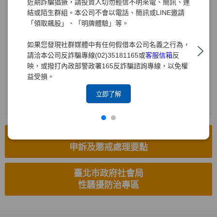
近期詐騙猖獗，請投資人切勿輕信不明來電、簡訊、連
結或陌生群組。本公司不會以電話、簡訊或LINE邀請
受理電話
「領取飆股」、「明牌體驗」等。
(02)2719-1715
如果您發現社群媒體中有任何假借本公司名義之行為，
電子信箱
請洽本公司反詐騙專線(02)35181165或
客服信箱
反
hr8585.brk@yuanta.com
映，或撥打內政部警政署165反詐騙諮詢專線，以免權
益受損。
受理傳真
(02)2514-8626
立即了解
工作場所性騷擾防治措施、
申訴及懲戒處理要點
臺北市政府社會局
性騷擾防治專區