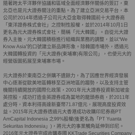
隨著跨太平洋夥伴協議和區域全面經濟夥伴關係的簽訂，東
北亞也是元大證券關注的重點。為了建立亞洲交易平台，本
公司於2014年透過子公司元大亞金取得韓國前十大證券商
「東洋證券株式會社」之控制性股權，並於2014年10月1日
更名為元大證券株式會社，簡稱「元大韓國」。自從元大證
券入主後，元大韓國積極進行組織與業務的調整，並以“We
Know Asia”的口號建立新品牌形象。除韓國市場外，透過元
大韓國轉投資的「元大證券(柬埔寨)有限公司」，也使元大的
經營版圖拓展至柬埔寨市場。
元大證券於東南亞之併購不遺餘力，為了因應世界經濟發展
中心逐漸從歐美地區轉移至亞洲地區的趨勢，以及支持主管
機關持續開放的國際化政策，2001年元大證券投資新加坡金
英控股，成功打造金英證券成為當地的龍頭券商，於2011年
處分時，資本利得高達新臺幣71.87億元，展現高度投資效
益。2015年元大證券透過元大香港成功收購印尼券商PT
AmCapital Indonesia 之99%股權(後更名為「PT Yuanta
Sekuritas Indonesia」)，將元大的事業觸角延伸到印尼。
2016年元大證券完成收購泰國 KKTrade Securities Company