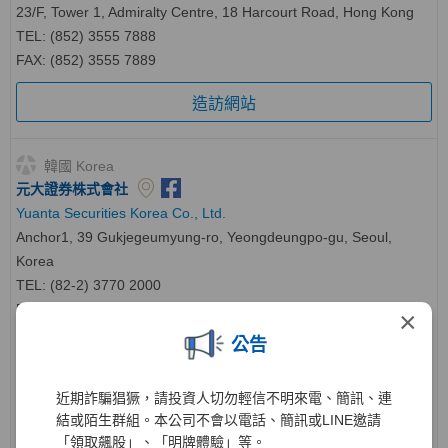
23/F, Tower 1, Admiralty Centre, 18 Harcourt Road, Hong Kong
TEL: (852) 3555 7888
FAX: (852) 3555 7889
造訪網站
韓國 Korea
元大證券株式會社
Yuanta Securities Korea Co., Ltd.
Anchor1, 39 Gukjegeumyung-ro, Yeongdeungpo-gu, Seoul,
Korea
TEL: (82-2) 3770 2000
FAX: (82-2) 3770 2012
×
海外客服
TEL
：
(82-2) 2012-8002
公告
造訪網站
近期詐騙猖獗，請投資人切勿輕信不明來電、簡訊、連
元大投資株式會社
結或陌生群組。本公司不會以電話、簡訊或LINE邀請
Yuanta Investment Co., Ltd.
「領取飆股」、「明牌體驗」等。