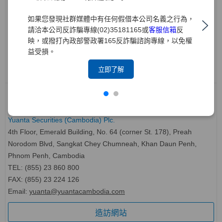
22nd floor, Anchor1, 39 Gukjegeumyung-ro, Yeongdeungpo-gu,
如果您發現社群媒體中有任何假借本公司名義之行為，
Seoul, Korea
請洽本公司反詐騙專線(02)35181165或
客服信箱
反
TEL: (82-2) 561 0056
映，或撥打內政部警政署165反詐騙諮詢專線，以免權
FAX: (82-2) 561 9191
益受損。
造訪網站
立即了解
柬埔寨 Cambodia
元大證券(柬埔寨)有限公司
Yuanta Securities (Cambodia) Plc.
4th Floor, Emerald Building, No. 64 (corner St. 178), Preah
Norodom Blvd, Sangkat Chey Chumneah, Khan Daun Penh,
Phnom Penh, Cambodia
TEL: (855) 23 860 800
FAX: (855) 23 224 126
Email:
yuanta@yuantacambodia.com
造訪網站