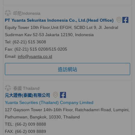
印尼Indonesia
PT Yuanta Sekuritas Indonesia Co., Ltd.(Head Office)
Equity Tower 10th Floor,Unit EFGH, SCBD Lot 9, Jl. Jendral
Sudirman Kav 52-53 Jakarta 12190, Indonesia
Tel: (62-21) 515 3608
Fax: (62-21) 515 0208/515 0205
Email:
info@yuanta.co.id
造訪網站
泰國 Thailand
元大證券(泰國)有限公司
Yuanta Securities (Thailand) Company Limited
127 Gaysorn Tower 14th-16th Floor, Ratchadamri Road, Lumpini,
Pathumwan, Bangkok, 10330, Thailand
TEL: (66-2) 009 8888
FAX: (66-2) 009 8889