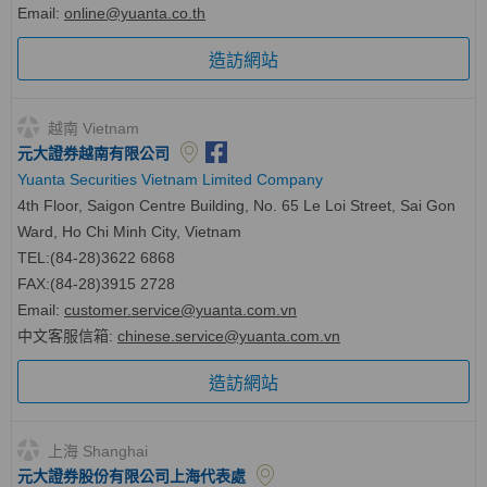
Email:
online@yuanta.co.th
造訪網站
越南 Vietnam
元大證券越南有限公司
Yuanta Securities Vietnam Limited Company
4th Floor, Saigon Centre Building, No. 65 Le Loi Street, Sai Gon
Ward, Ho Chi Minh City, Vietnam
TEL:(84-28)3622 6868
FAX:(84-28)3915 2728
Email:
customer.service@yuanta.com.vn
中文客服信箱
:
chinese.service@yuanta.com.vn
造訪網站
上海 Shanghai
元大證券股份有限公司上海代表處