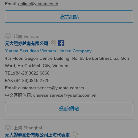
Email:
online@yuanta.co.th
造訪網站
越南 Vietnam
元大證券越南有限公司
Yuanta Securities Vietnam Limited Company
4th Floor, Saigon Centre Building, No. 65 Le Loi Street, Sai Gon
Ward, Ho Chi Minh City, Vietnam
TEL:(84-28)3622 6868
FAX:(84-28)3915 2728
Email:
customer.service@yuanta.com.vn
中文客服信箱
:
chinese.service@yuanta.com.vn
造訪網站
上海 Shanghai
元大證券股份有限公司上海代表處