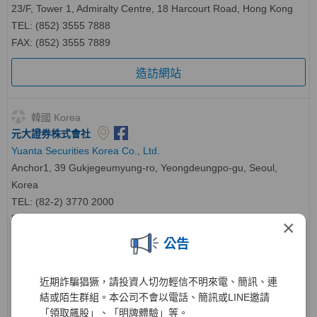
23/F, Tower 1, Admiralty Centre, 18 Harcourt Road, Hong Kong
TEL: (852) 3555 7888
FAX: (852) 3555 7889
造訪網站
韓國 Korea
元大證券株式會社
Yuanta Securities Korea Co., Ltd.
Anchor1, 39 Gukjegeumyung-ro, Yeongdeungpo-gu, Seoul,
Korea
TEL: (82-2) 3770 2000
FAX: (82-2) 3770 2012
×
海外客服
TEL
：
(82-2) 2012-8002
公告
造訪網站
近期詐騙猖獗，請投資人切勿輕信不明來電、簡訊、連
元大投資株式會社
結或陌生群組。本公司不會以電話、簡訊或LINE邀請
Yuanta Investment Co., Ltd.
「領取飆股」、「明牌體驗」等。