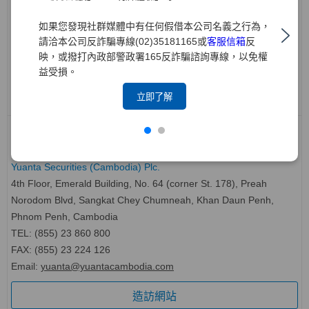
22nd floor, Anchor1, 39 Gukjegeumyung-ro, Yeongdeungpo-gu,
如果您發現社群媒體中有任何假借本公司名義之行為，
Seoul, Korea
請洽本公司反詐騙專線(02)35181165或
客服信箱
反
TEL: (82-2) 561 0056
映，或撥打內政部警政署165反詐騙諮詢專線，以免權
FAX: (82-2) 561 9191
益受損。
造訪網站
立即了解
柬埔寨 Cambodia
元大證券(柬埔寨)有限公司
Yuanta Securities (Cambodia) Plc.
4th Floor, Emerald Building, No. 64 (corner St. 178), Preah
Norodom Blvd, Sangkat Chey Chumneah, Khan Daun Penh,
Phnom Penh, Cambodia
TEL: (855) 23 860 800
FAX: (855) 23 224 126
Email:
yuanta@yuantacambodia.com
造訪網站