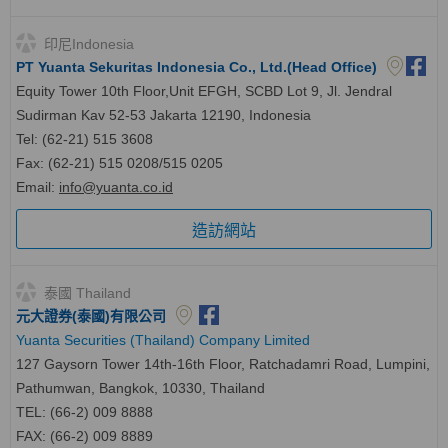
印尼Indonesia
PT Yuanta Sekuritas Indonesia Co., Ltd.(Head Office)
Equity Tower 10th Floor,Unit EFGH, SCBD Lot 9, Jl. Jendral
Sudirman Kav 52-53 Jakarta 12190, Indonesia
Tel: (62-21) 515 3608
Fax: (62-21) 515 0208/515 0205
Email:
info@yuanta.co.id
造訪網站
泰國 Thailand
元大證券(泰國)有限公司
Yuanta Securities (Thailand) Company Limited
127 Gaysorn Tower 14th-16th Floor, Ratchadamri Road, Lumpini,
Pathumwan, Bangkok, 10330, Thailand
TEL: (66-2) 009 8888
FAX: (66-2) 009 8889