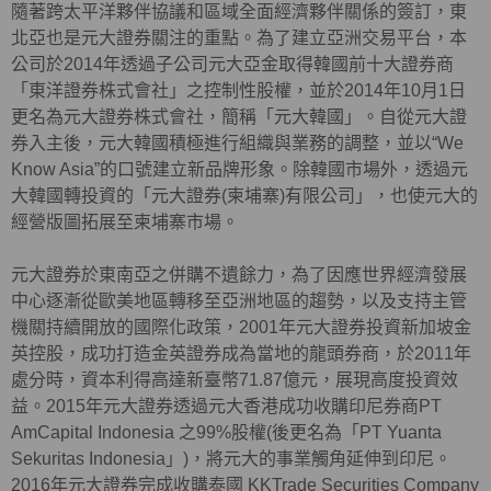
隨著跨太平洋夥伴協議和區域全面經濟夥伴關係的簽訂，東
北亞也是元大證券關注的重點。為了建立亞洲交易平台，本
公司於2014年透過子公司元大亞金取得韓國前十大證券商
「東洋證券株式會社」之控制性股權，並於2014年10月1日
更名為元大證券株式會社，簡稱「元大韓國」。自從元大證
券入主後，元大韓國積極進行組織與業務的調整，並以“We
Know Asia”的口號建立新品牌形象。除韓國市場外，透過元
大韓國轉投資的「元大證券(柬埔寨)有限公司」，也使元大的
經營版圖拓展至柬埔寨市場。
元大證券於東南亞之併購不遺餘力，為了因應世界經濟發展
中心逐漸從歐美地區轉移至亞洲地區的趨勢，以及支持主管
機關持續開放的國際化政策，2001年元大證券投資新加坡金
英控股，成功打造金英證券成為當地的龍頭券商，於2011年
處分時，資本利得高達新臺幣71.87億元，展現高度投資效
益。2015年元大證券透過元大香港成功收購印尼券商PT
AmCapital Indonesia 之99%股權(後更名為「PT Yuanta
Sekuritas Indonesia」)，將元大的事業觸角延伸到印尼。
2016年元大證券完成收購泰國 KKTrade Securities Company