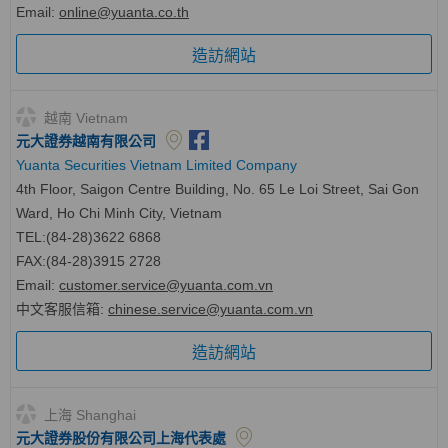
Email:
online@yuanta.co.th
造訪網站
越南 Vietnam
元大證券越南有限公司
Yuanta Securities Vietnam Limited Company
4th Floor, Saigon Centre Building, No. 65 Le Loi Street, Sai Gon
Ward, Ho Chi Minh City, Vietnam
TEL:(84-28)3622 6868
FAX:(84-28)3915 2728
Email:
customer.service@yuanta.com.vn
中文客服信箱
:
chinese.service@yuanta.com.vn
造訪網站
上海 Shanghai
元大證券股份有限公司上海代表處