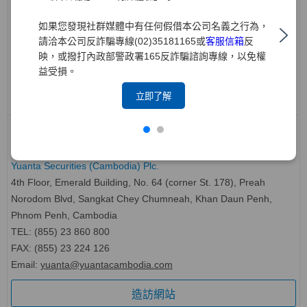
22nd floor, Anchor1, 39 Gukjegeumyung-ro, Yeongdeungpo-gu,
如果您發現社群媒體中有任何假借本公司名義之行為，
Seoul, Korea
請洽本公司反詐騙專線(02)35181165或
客服信箱
反
TEL: (82-2) 561 0056
映，或撥打內政部警政署165反詐騙諮詢專線，以免權
FAX: (82-2) 561 9191
益受損。
造訪網站
立即了解
柬埔寨 Cambodia
元大證券(柬埔寨)有限公司
Yuanta Securities (Cambodia) Plc.
4th Floor, Emerald Building, No. 64 (corner St. 178), Preah
Norodom Blvd, Sangkat Chey Chumneah, Khan Daun Penh,
Phnom Penh, Cambodia
TEL: (855) 23 860 800
FAX: (855) 23 224 126
Email:
yuanta@yuantacambodia.com
造訪網站