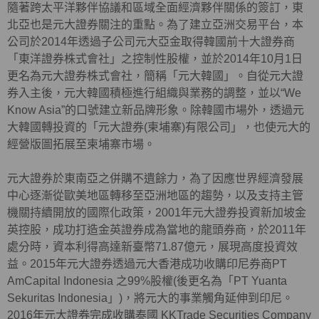
隨著跨太平洋夥伴協議和區域全面經濟夥伴關係的簽訂，東
北亞也是元大證券關注的重點。為了建立亞洲交易平台，本
公司於2014年透過子公司元大亞金取得韓國前十大證券商
「東洋證券株式會社」之控制性股權，並於2014年10月1日
更名為元大證券株式會社，簡稱「元大韓國」。自從元大證
券入主後，元大韓國積極進行組織與業務的調整，並以“We
Know Asia”的口號建立新品牌形象。除韓國市場外，透過元
大韓國轉投資的「元大證券(柬埔寨)有限公司」，也使元大的
經營版圖拓展至柬埔寨市場。
元大證券於東南亞之併購不遺餘力，為了因應世界經濟發展
中心逐漸從歐美地區轉移至亞洲地區的趨勢，以及支持主管
機關持續開放的國際化政策，2001年元大證券投資新加坡金
英控股，成功打造金英證券成為當地的龍頭券商，於2011年
處分時，資本利得高達新臺幣71.87億元，展現高度投資效
益。2015年元大證券透過元大香港成功收購印尼券商PT
AmCapital Indonesia 之99%股權(後更名為「PT Yuanta
Sekuritas Indonesia」)，將元大的事業觸角延伸到印尼。
2016年元大證券完成收購泰國 KKTrade Securities Company