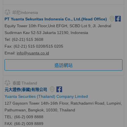
印尼Indonesia
PT Yuanta Sekuritas Indonesia Co., Ltd.(Head Office)
Equity Tower 10th Floor,Unit EFGH, SCBD Lot 9, Jl. Jendral
Sudirman Kav 52-53 Jakarta 12190, Indonesia
Tel: (62-21) 515 3608
Fax: (62-21) 515 0208/515 0205
Email:
info@yuanta.co.id
造訪網站
泰國 Thailand
元大證券(泰國)有限公司
Yuanta Securities (Thailand) Company Limited
127 Gaysorn Tower 14th-16th Floor, Ratchadamri Road, Lumpini,
Pathumwan, Bangkok, 10330, Thailand
TEL: (66-2) 009 8888
FAX: (66-2) 009 8889