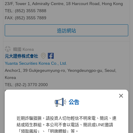
23/F, Tower 1, Admiralty Centre, 18 Harcourt Road, Hong Kong
TEL: (852) 3555 7888
FAX: (852) 3555 7889
造訪網站
韓國 Korea
元大證券株式會社
Yuanta Securities Korea Co., Ltd.
Anchor1, 39 Gukjegeumyung-ro, Yeongdeungpo-gu, Seoul,
Korea
TEL: (82-2) 3770 2000
FAX: (82-2) 3770 2012
×
海外客服
TEL
：
(82-2) 2012-8002
公告
造訪網站
近期詐騙猖獗，請投資人切勿輕信不明來電、簡訊、連
元大投資株式會社
結或陌生群組。本公司不會以電話、簡訊或LINE邀請
Yuanta Investment Co., Ltd.
「領取飆股」、「明牌體驗」等。