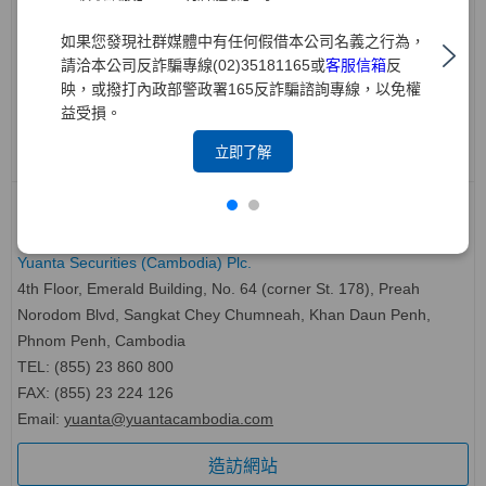
22nd floor, Anchor1, 39 Gukjegeumyung-ro, Yeongdeungpo-gu,
如果您發現社群媒體中有任何假借本公司名義之行為，
Seoul, Korea
請洽本公司反詐騙專線(02)35181165或
客服信箱
反
TEL: (82-2) 561 0056
映，或撥打內政部警政署165反詐騙諮詢專線，以免權
FAX: (82-2) 561 9191
益受損。
造訪網站
立即了解
柬埔寨 Cambodia
元大證券(柬埔寨)有限公司
Yuanta Securities (Cambodia) Plc.
4th Floor, Emerald Building, No. 64 (corner St. 178), Preah
Norodom Blvd, Sangkat Chey Chumneah, Khan Daun Penh,
Phnom Penh, Cambodia
TEL: (855) 23 860 800
FAX: (855) 23 224 126
Email:
yuanta@yuantacambodia.com
造訪網站