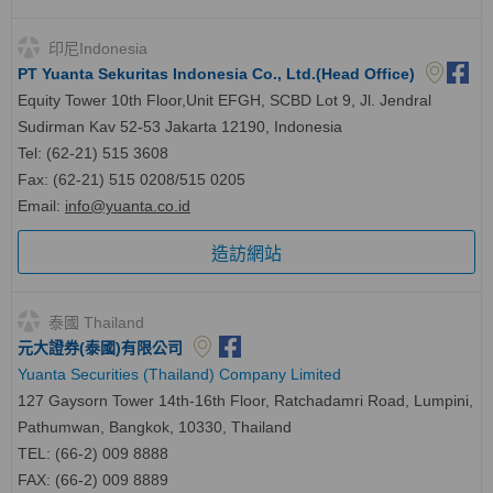
印尼Indonesia
PT Yuanta Sekuritas Indonesia Co., Ltd.(Head Office)
Equity Tower 10th Floor,Unit EFGH, SCBD Lot 9, Jl. Jendral
Sudirman Kav 52-53 Jakarta 12190, Indonesia
Tel: (62-21) 515 3608
Fax: (62-21) 515 0208/515 0205
Email:
info@yuanta.co.id
造訪網站
泰國 Thailand
元大證券(泰國)有限公司
Yuanta Securities (Thailand) Company Limited
127 Gaysorn Tower 14th-16th Floor, Ratchadamri Road, Lumpini,
Pathumwan, Bangkok, 10330, Thailand
TEL: (66-2) 009 8888
FAX: (66-2) 009 8889