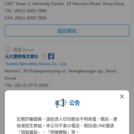
23/F, Tower 1, Admiralty Centre, 18 Harcourt Road, Hong Kong
TEL: (852) 3555 7888
FAX: (852) 3555 7889
造訪網站
韓國 Korea
元大證券株式會社
Yuanta Securities Korea Co., Ltd.
Anchor1, 39 Gukjegeumyung-ro, Yeongdeungpo-gu, Seoul,
Korea
TEL: (82-2) 3770 2000
FAX: (82-2) 3770 2012
×
海外客服
TEL
：
(82-2) 2012-8002
公告
造訪網站
近期詐騙猖獗，請投資人切勿輕信不明來電、簡訊、連
元大投資株式會社
結或陌生群組。本公司不會以電話、簡訊或LINE邀請
Yuanta Investment Co., Ltd.
「領取飆股」、「明牌體驗」等。