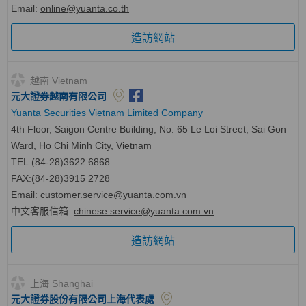
Email:
online@yuanta.co.th
造訪網站
越南 Vietnam
元大證券越南有限公司
Yuanta Securities Vietnam Limited Company
4th Floor, Saigon Centre Building, No. 65 Le Loi Street, Sai Gon
Ward, Ho Chi Minh City, Vietnam
TEL:(84-28)3622 6868
FAX:(84-28)3915 2728
Email:
customer.service@yuanta.com.vn
中文客服信箱
:
chinese.service@yuanta.com.vn
造訪網站
上海 Shanghai
元大證券股份有限公司上海代表處