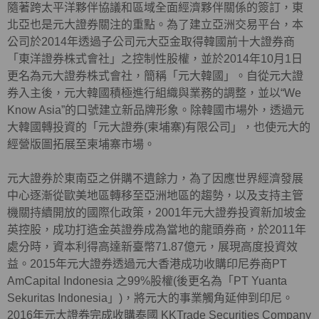
隨著跨太平洋夥伴協議和區域全面經濟夥伴關係的簽訂，東
北亞也是元大證券關注的重點。為了建立亞洲交易平台，本
公司於2014年透過子公司元大亞金取得韓國前十大證券商
「東洋證券株式會社」之控制性股權，並於2014年10月1日
更名為元大證券株式會社，簡稱「元大韓國」。自從元大證
券入主後，元大韓國積極進行組織與業務的調整，並以“We
Know Asia”的口號建立新品牌形象。除韓國市場外，透過元
大韓國轉投資的「元大證券(柬埔寨)有限公司」，也使元大的
經營版圖拓展至柬埔寨市場。
元大證券於東南亞之併購不遺餘力，為了因應世界經濟發展
中心逐漸從歐美地區轉移至亞洲地區的趨勢，以及支持主管
機關持續開放的國際化政策，2001年元大證券投資新加坡金
英控股，成功打造金英證券成為當地的龍頭券商，於2011年
處分時，資本利得高達新臺幣71.87億元，展現高度投資效
益。2015年元大證券透過元大香港成功收購印尼券商PT
AmCapital Indonesia 之99%股權(後更名為「PT Yuanta
Sekuritas Indonesia」)，將元大的事業觸角延伸到印尼。
2016年元大證券完成收購泰國 KKTrade Securities Company