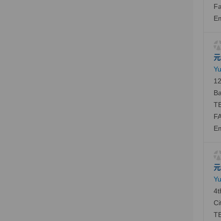
Fa
Em
元
Yu
12
Ba
TE
FA
Em
元
Yu
4t
Ci
TE