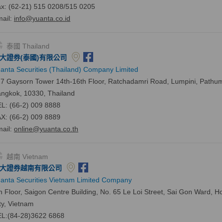
x: (62-21) 515 0208/515 0205
ail:
info@yuanta.co.id
泰國 Thailand
大證券(泰國)有限公司
anta Securities (Thailand) Company Limited
7 Gaysorn Tower 14th-16th Floor, Ratchadamri Road, Lumpini, Pathu
ngkok, 10330, Thailand
L: (66-2) 009 8888
X: (66-2) 009 8889
ail:
online@yuanta.co.th
越南 Vietnam
大證券越南有限公司
anta Securities Vietnam Limited Company
h Floor, Saigon Centre Building, No. 65 Le Loi Street, Sai Gon Ward, H
ty, Vietnam
L:(84-28)3622 6868