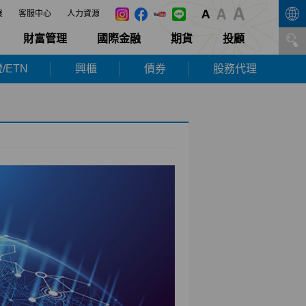
展
客服中心
人力資源
財富管理
國際金融
期貨
投顧
/ETN
興櫃
債券
股務代理