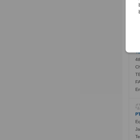
22
TE
FA
元
Yu
4t
C
TE
FA
Em
PT
Eq
Ja
Te