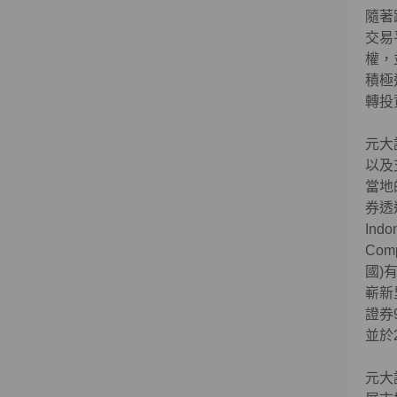
隨著
交易
權，
積極
轉投
元大
以及
當地
券透過
Ind
Comp
國)
嶄新
證券9
並於
元大