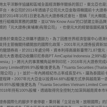
跨太平洋夥伴協議和區域全面經濟夥伴關係的簽訂，東北亞也是
平台，本公司於2014年透過子公司元大亞金取得韓國前十大證
並於2014年10月1日更名為元大證券株式會社，簡稱「元大韓
進行組織與業務的調整，並以“We Know Asia”的口號建立
資的「元大證券(柬埔寨)有限公司」，也使元大的經營版圖拓展
證券於東南亞之併購不遺餘力，為了因應世界經濟發展中心逐漸
支持主管機關持續開放的國際化政策，2001年元大證券投資新
的龍頭券商，於2011年處分時，資本利得高達新臺幣71.87億元
元大香港成功收購印尼券商PT AmCapital Indonesia 之99%股權(
onesia」)，將元大的事業觸角延伸到印尼。2016年元大證券完成收購泰國 
any Limited約99.9%股權(後更名為「Yuanta Securities (Thail
有限公司) 」)，並於一年內將經紀市占率成長至4%，躍為泰國
里程碑。2007年元大亞金以投資44.68%股權方式參與越南第一
9.95%股權(後更名為「Yuanta Securities Vietnam Limite
2018年持有100%股權，透過取得完全控制力加深與越南資本市
證券國際化的腳步不會停歇，秉持著「立足台灣，放眼國際」的