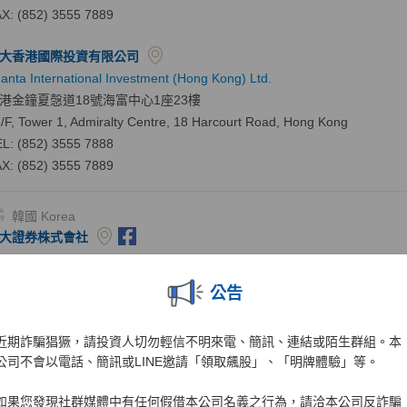
X: (852) 3555 7889
大香港國際投資有限公司
anta International Investment (Hong Kong) Ltd.
港金鐘夏愨道18號海富中心1座23樓
/F, Tower 1, Admiralty Centre, 18 Harcourt Road, Hong Kong
L: (852) 3555 7888
X: (852) 3555 7889
韓國 Korea
大證券株式會社
anta Securities Korea Co., Ltd.
chor1, 39 Gukjegeumyung-ro, Yeongdeungpo-gu, Seoul, Korea
公告
L: (82-2) 3770 2000
X: (82-2) 3770 2012
近期詐騙猖獗，請投資人切勿輕信不明來電、簡訊、連結或陌生群組。本
外客服
TEL
：
(82-2) 2012-8002
公司不會以電話、簡訊或LINE邀請「領取飆股」、「明牌體驗」等。
大投資株式會社
anta Investment Co., Ltd.
如果您發現社群媒體中有任何假借本公司名義之行為，請洽本公司反詐騙