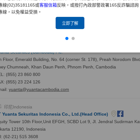
nd floor, Anchor1, 39 Gukjegeumyung-ro, Yeongdeungpo-gu, Seoul, K
專線(02)35181165或
客服信箱
反映，或撥打內政部警政署165反詐騙諮詢
專線，以免權益受損。
L: (82-2) 561 0056
X: (82-2) 561 9191
立即了解
柬埔寨 Cambodia
大證券(柬埔寨)有限公司
anta Securities (Cambodia) Plc.
h Floor, Emerald Building, No. 64 (corner St. 178), Preah Norodom Blv
hey Chumneah, Khan Daun Penh, Phnom Penh, Cambodia
L: (855) 23 860 800
X: (855) 23 224 126
ail:
yuanta@yuantacambodia.com
印尼Indonesia
 Yuanta Sekuritas Indonesia Co., Ltd.(Head Office)
uity Tower 10th Floor,Unit EFGH, SCBD Lot 9, Jl. Jendral Sudirman K
karta 12190, Indonesia
l: (62-21) 515 3608