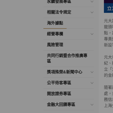
永續發展專區
相關法令規定
元大
海外據點
龍頭
點，
經營專欄
專責
風險管理
新設
共同行銷暨合作推廣專
元大
區
紀、
立「
獎項殊榮&新聞中心
的金
公平待客專區
隨著
處，
開放證券專區
務信
金融大回饋專區
上海