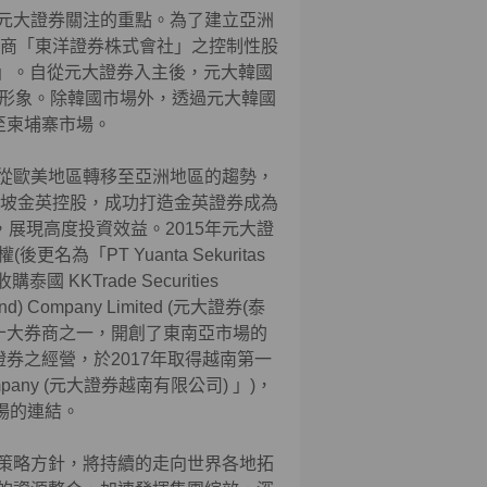
元大證券關注的重點。為了建立亞洲
券商「東洋證券株式會社」之控制性股
國」。自從元大證券入主後，元大韓國
新品牌形象。除韓國市場外，透過元大韓國
至柬埔寨市場。
從歐美地區轉移至亞洲地區的趨勢，
加坡金英控股，成功打造金英證券成為
，展現高度投資效益。2015年元大證
後更名為「PT Yuanta Sekuritas
KKTrade Securities
and) Company Limited (元大證券(泰
前十大券商之一，開創了東南亞市場的
證券之經營，於2017年取得越南第一
d Company (元大證券越南有限公司) 」)，
場的連結。
策略方針，將持續的走向世界各地拓