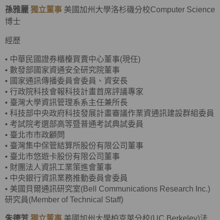
孫雅麗
獨立董事
美國加州大學洛杉磯分校Computer Science
博士
經歷
•
中華民國證券櫃檯買賣中心董事(現任)
•
數發部國家資通安全研究院董事
•
國家通訊傳播委員會委員、資安長
•
行政院科技會報科技計畫首席評議專家
•
臺灣大學資訊管理系系主任兼所長
•
科技部中央政府科技發展計畫審議作業資通訊建設群組委員
•
考試院考選部高等暨普通考試典試委員
•
臺北市市政顧問
•
臺灣集中保管結算所股份有限公司董事
•
臺北市悠遊卡股份有限公司董事
•
財團法人資訊工業策進會董事
•
中央銀行資訊業務推動委員會委員
•
美國貝爾通訊研究室(Bell Communications Research Inc.)
研究員(Member of Technical Staff)
朱德芳
獨立董事
美國加州大學柏克萊分校(UC Berkeley)法