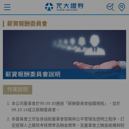
薪資報酬委員會
作業說明
本公司董事會於99.09.30通過「薪酬委員會組織規程」，並於
99.10.14成立薪酬委員會。
本委員會之宗旨係協助董事會發展與公平管理及透明之程序，訂
定經理人之績效考核標準及酬金標準，及董事會之酬金結構與制