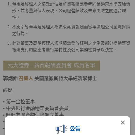
董事及經理人之績效評估及薪資報酬應參考同業通常水準支給情
形，並考量與個人表現、公司經營績效及未來風險之關連合理
性。
不應引導董事及經理人為追求薪資報酬而從事逾越公司風險胃納
之行為。
針對董事及高階經理人短期績效發放紅利之比例及部分變動薪資
報酬支付時間應考量行業特性及公司業務性質予以決定。
元大證券 - 薪資報酬委員會 成員名單
郭炳伸
召集人
美國羅徹斯特大學經濟學博士
經歷
•
第一金控董事
•
中央銀行金融穩定委員會委員
•
旺旺友聯產物保險獨立董事
×
•
臺灣菸酒董事
•
政治大學商學院副院長
公告