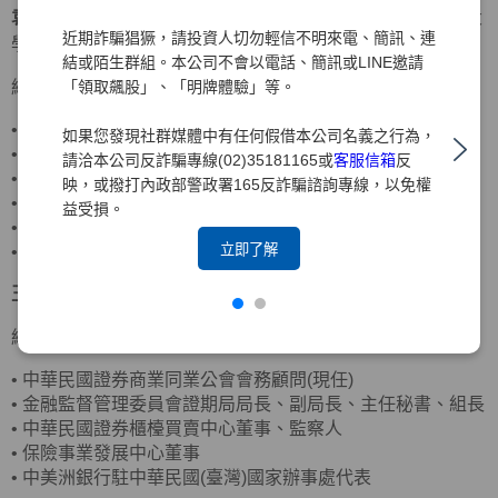
袁惠兒
獨立董事
美國密蘇里大學會計碩士、美國南伊利諾大
近期詐騙猖獗，請投資人切勿輕信不明來電、簡訊、連
學企管碩士
結或陌生群組。本公司不會以電話、簡訊或LINE邀請
「領取飆股」、「明牌體驗」等。
經歷
•
客思達-KY獨立董事
如果您發現社群媒體中有任何假借本公司名義之行為，
•
財團法人聖嚴教育基金會監察人
請洽本公司反詐騙專線(02)35181165或
客服信箱
反
•
財團法人法鼓山佛教基金會監察人
映，或撥打內政部警政署165反詐騙諮詢專線，以免權
•
資誠聯合會計師事務所合夥會計師
益受損。
•
普華國際財務顧問(股)公司董事長
立即了解
•
中華民國北市會計師公會理事
王詠心
獨立董事
政治大學企業管理碩士
經歷
•
中華民國證券商業同業公會會務顧問(現任)
•
金融監督管理委員會證期局局長、副局長、主任秘書、組長
•
中華民國證券櫃檯買賣中心董事、監察人
•
保險事業發展中心董事
•
中美洲銀行駐中華民國(臺灣)國家辦事處代表