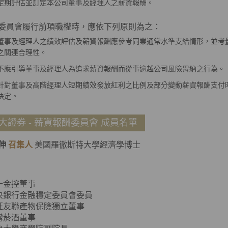
定期評估並訂定本公司董事及經理人之薪資報酬。
員會履行前項職權時，應依下列原則為之：
董事及經理人之績效評估及薪資報酬應參考同業通常水準支給情形，並考
之關連合理性。
不應引導董事及經理人為追求薪資報酬而從事逾越公司風險胃納之行為。
針對董事及高階經理人短期績效發放紅利之比例及部分變動薪資報酬支付
決定。
大證券 - 薪資報酬委員會 成員名單
伸
召集人
美國羅徹斯特大學經濟學博士
一金控董事
央銀行金融穩定委員會委員
旺友聯產物保險獨立董事
灣菸酒董事