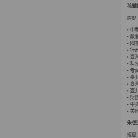
孫雅
經歷
•
中
•
數
•
國
•
行
•
臺
•
科
•
考
•
臺
•
臺
•
臺
•
財
•
中
•
美國
朱德
經歷