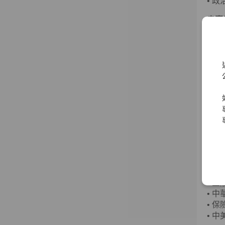
•
政
袁惠
經歷
•
客
•
財
•
財
•
資
•
普
•
中
王詠
經歷
•
中
•
金
•
中
•
保
•
中