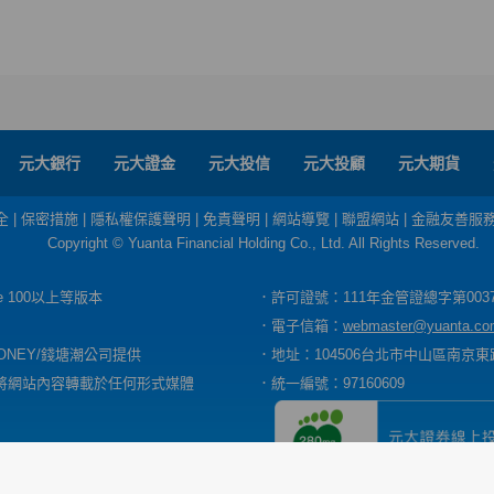
元大銀行
元大證金
元大投信
元大投顧
元大期貨
全
|
保密措施
|
隱私權保護聲明
|
免責聲明
|
網站導覽
|
聯盟網站
|
金融友善服
Copyright © Yuanta Financial Holding Co., Ltd. All Rights Reserved.
dge 100以上等版本
．許可證號：111年金管證總字第003
．電子信箱：
webmaster@yuanta.co
ONEY/錢塘潮公司提供
．地址：104506台北市中山區南京東路
將網站內容轉載於任何形式媒體
．統一編號：97160609