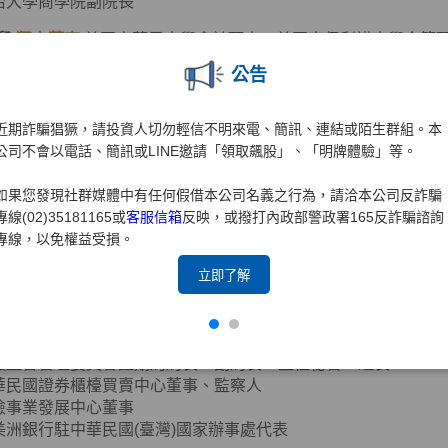
治大學商學院副院長
兒
獨立董事
美國密蘇里大學會計碩士、美國南伊利諾大學企管
公告
思達-KY獨立董事
近期詐騙猖獗，請投資人切勿輕信不明來電、簡訊、連結或陌生群組。本
團法人聖嚴教育基金會監察人
公司不會以電話、簡訊或LINE邀請「領取飆股」、「明牌體驗」等。
團法人法鼓山佛教基金會監察人
誠聯合會計師事務所合夥會計師
如果您發現社群媒體中有任何假借本公司名義之行為，請洽本公司反詐騙
華國際財務顧問(股)公司董事長
專線(02)35181165或
客服信箱
反映，或撥打內政部警政署165反詐騙諮詢
華民國北市會計師公會理事
專線，以免權益受損。
心
獨立董事
政治大學企業管理碩士
立即了解
華民國證券商業同業公會會務顧問(現任)
融監督管理委員會證期局局長、副局長、主任秘書、組長
華民國證券櫃檯買賣中心董事、監察人
險事業發展中心董事
美洲銀行駐中華民國(臺灣)國家辦事處代表