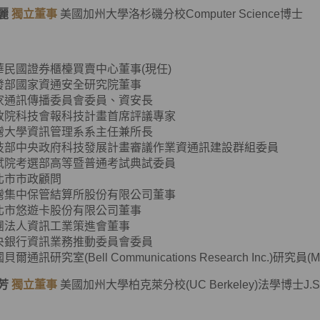
麗
獨立董事
美國加州大學洛杉磯分校Computer Science博士
華民國證券櫃檯買賣中心董事(現任)
發部國家資通安全研究院董事
家通訊傳播委員會委員、資安長
政院科技會報科技計畫首席評議專家
灣大學資訊管理系系主任兼所長
技部中央政府科技發展計畫審議作業資通訊建設群組委員
試院考選部高等暨普通考試典試委員
北市市政顧問
灣集中保管結算所股份有限公司董事
北市悠遊卡股份有限公司董事
團法人資訊工業策進會董事
央銀行資訊業務推動委員會委員
貝爾通訊研究室(Bell Communications Research Inc.)研究員(Member
芳
獨立董事
美國加州大學柏克萊分校(UC Berkeley)法學博士J.S