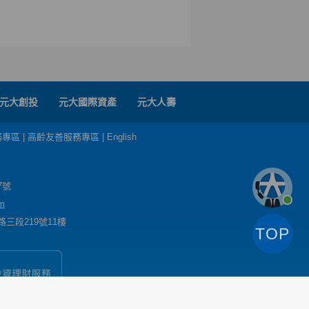
元大創投
元大國際資產
元大人壽
務專區
|
高齡友善服務專區
|
English
7號
m
三段219號11樓
TOP