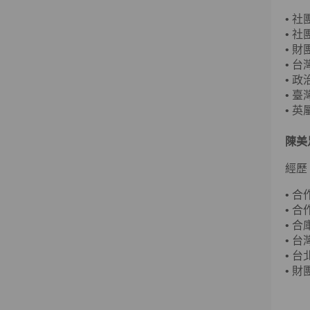
•
社
•
社團
•
財
•
台灣
•
政
•
臺
• 
陳美
經歷
•
合
•
合
•
合
• 
•
台
•
財