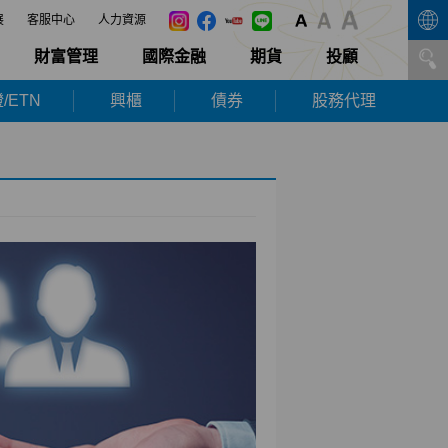
展
客服中心
人力資源
財富管理
國際金融
期貨
投顧
/ETN
興櫃
債券
股務代理