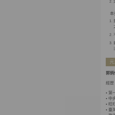
本委
元
郭炳
經歷
•
第
•
中
•
旺
•
臺