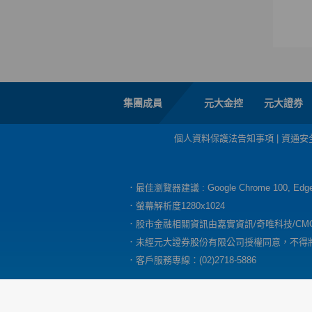
集團成員
元大金控
元大證券
個人資料保護法告知事項
|
資通安
．最佳瀏覽器建議 : Google Chrome 100, E
．螢幕解析度1280x1024
．股市金融相關資訊由嘉實資訊/奇唯科技/CM
．未經元大證券股份有限公司授權同意，不得
．客戶服務專線：(02)2718-5886