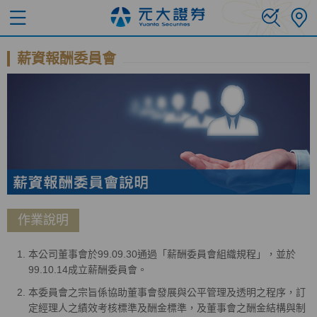
薪資報酬委員會
作業說明
本公司董事會於99.09.30通過「薪酬委員會組織規程」，並於
99.10.14成立薪酬委員會。
本委員會之宗旨係協助董事會發展與公平管理及透明之程序，訂
定經理人之績效考核標準及酬金標準，及董事會之酬金結構與制