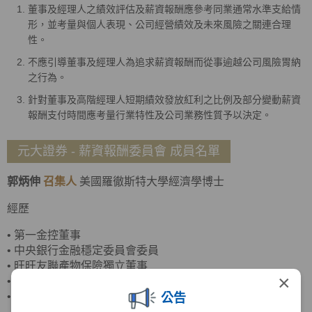
董事及經理人之績效評估及薪資報酬應參考同業通常水準支給情
形，並考量與個人表現、公司經營績效及未來風險之關連合理
性。
不應引導董事及經理人為追求薪資報酬而從事逾越公司風險胃納
之行為。
針對董事及高階經理人短期績效發放紅利之比例及部分變動薪資
報酬支付時間應考量行業特性及公司業務性質予以決定。
元大證券 - 薪資報酬委員會 成員名單
郭炳伸
召集人
美國羅徹斯特大學經濟學博士
經歷
•
第一金控董事
•
中央銀行金融穩定委員會委員
•
旺旺友聯產物保險獨立董事
×
•
臺灣菸酒董事
•
政治大學商學院副院長
公告