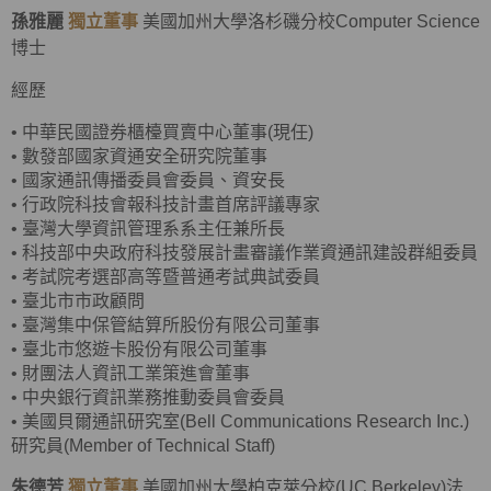
孫雅麗
獨立董事
美國加州大學洛杉磯分校Computer Science
博士
經歷
•
中華民國證券櫃檯買賣中心董事(現任)
•
數發部國家資通安全研究院董事
•
國家通訊傳播委員會委員、資安長
•
行政院科技會報科技計畫首席評議專家
•
臺灣大學資訊管理系系主任兼所長
•
科技部中央政府科技發展計畫審議作業資通訊建設群組委員
•
考試院考選部高等暨普通考試典試委員
•
臺北市市政顧問
•
臺灣集中保管結算所股份有限公司董事
•
臺北市悠遊卡股份有限公司董事
•
財團法人資訊工業策進會董事
•
中央銀行資訊業務推動委員會委員
•
美國貝爾通訊研究室(Bell Communications Research Inc.)
研究員(Member of Technical Staff)
朱德芳
獨立董事
美國加州大學柏克萊分校(UC Berkeley)法