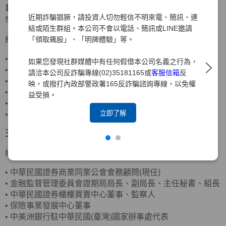
袁惠兒
獨立董事
美國密蘇里大學會計碩士、美國南伊利諾大
近期詐騙猖獗，請投資人切勿輕信不明來電、簡訊、連
學企管碩士
結或陌生群組。本公司不會以電話、簡訊或LINE邀請
「領取飆股」、「明牌體驗」等。
經歷
•
客思達-KY獨立董事
如果您發現社群媒體中有任何假借本公司名義之行為，
•
財團法人聖嚴教育基金會監察人
請洽本公司反詐騙專線(02)35181165或
客服信箱
反
•
財團法人法鼓山佛教基金會監察人
映，或撥打內政部警政署165反詐騙諮詢專線，以免權
•
資誠聯合會計師事務所合夥會計師
益受損。
•
普華國際財務顧問(股)公司董事長
立即了解
•
中華民國北市會計師公會理事
王詠心
獨立董事
政治大學企業管理碩士
經歷
•
中華民國證券商業同業公會會務顧問(現任)
•
金融監督管理委員會證期局局長、副局長、主任秘書、組長
•
中華民國證券櫃檯買賣中心董事、監察人
•
保險事業發展中心董事
•
中美洲銀行駐中華民國(臺灣)國家辦事處代表